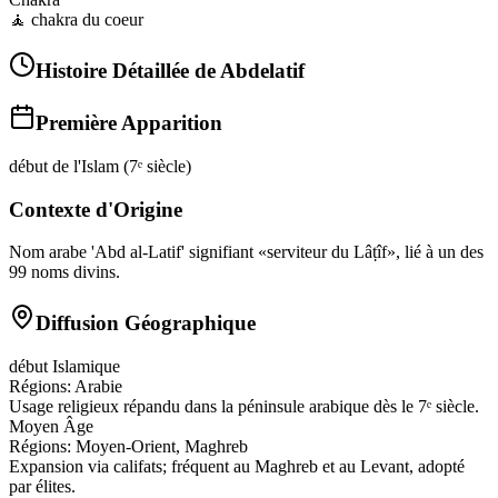
🧘
chakra du coeur
Histoire Détaillée de
Abdelatif
Première Apparition
début de l'Islam (7ᵉ siècle)
Contexte d'Origine
Nom arabe 'Abd al-Latif' signifiant «serviteur du Lâṭîf», lié à un des
99 noms divins.
Diffusion Géographique
début Islamique
Régions:
Arabie
Usage religieux répandu dans la péninsule arabique dès le 7ᵉ siècle.
Moyen Âge
Régions:
Moyen-Orient, Maghreb
Expansion via califats; fréquent au Maghreb et au Levant, adopté
par élites.