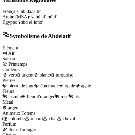
Français
:
ab.də.la.tif
Arabe (MSA)
:
ʕabd alˈlɑtˤiːf
Égypte
:
ʕɑbd elˈlɑtiːf
Symbolisme de
Abdelatif
Élément
💨
Air
Saison
🌸
Printemps
Couleurs
🎨
vert
🎨
argent
🎨
blanc
🎨
turquoise
Pierres
💎
pierre de lune
💎
émeraude
💎
opale
💎
agate
Fleurs
🌺
jasmin
🌺
fleur d'oranger
🌺
rose
🌺
iris
Métal
⚙️
argent
Animaux Totems
🦁
colombe
🦁
renard
🦁
chat
🦁
cheval
Parfum
🌿
fleur d'oranger
Chakra