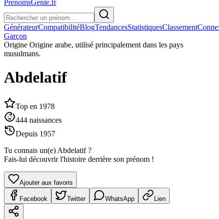
PrenomsGenie.fr
Générateur
Compatibilité
Blog
Tendances
Statistiques
Classement
Conne
Garçon
Origine
Origine arabe, utilisé principalement dans les pays
musulmans.
Abdelatif
Top en
1978
444
naissances
Depuis
1957
Tu connais un(e)
Abdelatif
?
Fais-lui découvrir l'histoire derrière son prénom !
Ajouter aux favoris
Facebook
Twitter
WhatsApp
Lien