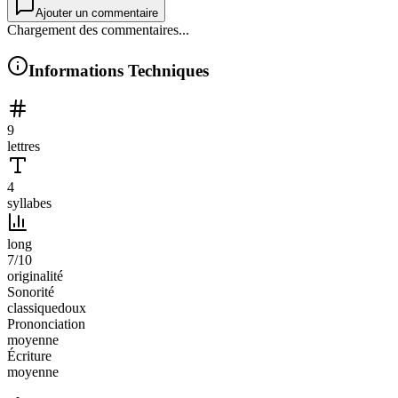
Ajouter un commentaire
Chargement des commentaires...
Informations Techniques
9
lettres
4
syllabes
long
7
/10
originalité
Sonorité
classique
doux
Prononciation
moyenne
Écriture
moyenne