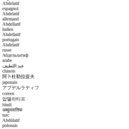
Abdelatif
espagnol
Abdelatif
allemand
Abdellatif
italien
Abdellatif
portugais
Abdelatif
russe
Абдельлатиф
arabe
عبد اللطيف
chinois
阿卜杜勒拉提夫
japonais
アブデルラティフ
coreen
압델라티프
hindi
अब्दुल्लातिफ
turc
Abdülatif
polonais