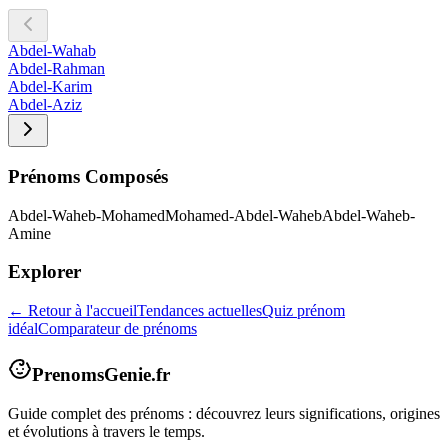
Abdel-Wahab
Abdel-Rahman
Abdel-Karim
Abdel-Aziz
Prénoms Composés
Abdel-Waheb-Mohamed
Mohamed-Abdel-Waheb
Abdel-Waheb-
Amine
Explorer
← Retour à l'accueil
Tendances actuelles
Quiz prénom
idéal
Comparateur de prénoms
PrenomsGenie.fr
Guide complet des prénoms : découvrez leurs significations, origines
et évolutions à travers le temps.