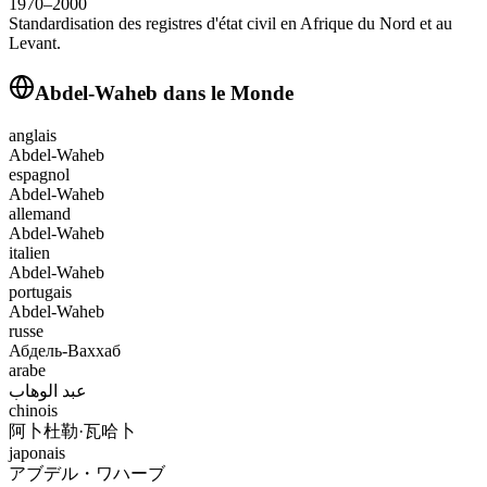
1970–2000
Standardisation des registres d'état civil en Afrique du Nord et au
Levant.
Abdel-Waheb
dans le Monde
anglais
Abdel-Waheb
espagnol
Abdel-Waheb
allemand
Abdel-Waheb
italien
Abdel-Waheb
portugais
Abdel-Waheb
russe
Абдель-Ваххаб
arabe
عبد الوهاب
chinois
阿卜杜勒·瓦哈卜
japonais
アブデル・ワハーブ