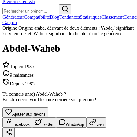
PrenomsGenie.fr
Générateur
Compatibilité
Blog
Tendances
Statistiques
Classement
Conne
Garçon
Origine
Origine arabe, dérivant de deux éléments : 'Abdel' signifiant
'serviteur de' et 'Waheb' signifiant 'le donateur' ou 'le généreux'.
Abdel-Waheb
Top en
1985
9
naissances
Depuis
1985
Tu connais un(e)
Abdel-Waheb
?
Fais-lui découvrir l'histoire derrière son prénom !
Ajouter aux favoris
Facebook
Twitter
WhatsApp
Lien