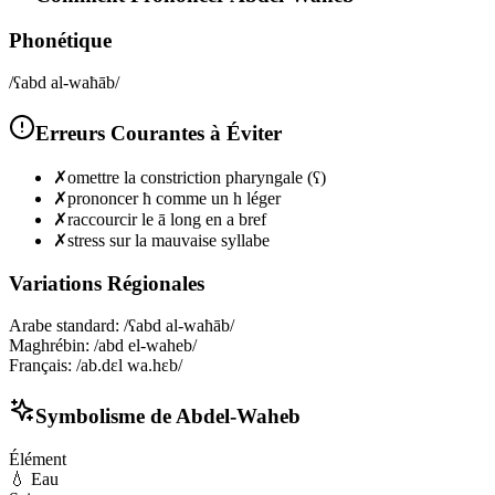
Phonétique
/ʕabd al-waħāb/
Erreurs Courantes à Éviter
✗
omettre la constriction pharyngale (ʕ)
✗
prononcer ħ comme un h léger
✗
raccourcir le ā long en a bref
✗
stress sur la mauvaise syllabe
Variations Régionales
Arabe standard
:
/ʕabd al-waħāb/
Maghrébin
:
/abd el-waheb/
Français
:
/ab.dɛl wa.hɛb/
Symbolisme de
Abdel-Waheb
Élément
💧
Eau