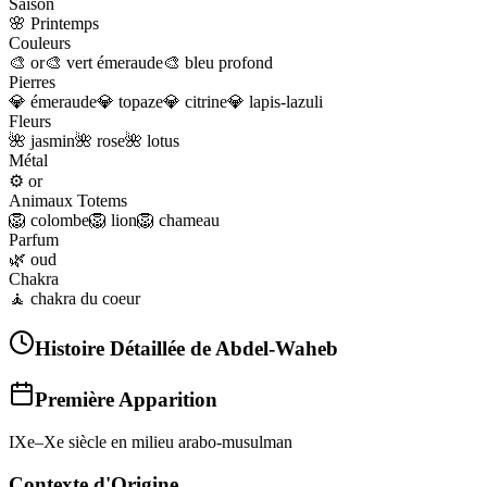
Saison
🌸
Printemps
Couleurs
🎨
or
🎨
vert émeraude
🎨
bleu profond
Pierres
💎
émeraude
💎
topaze
💎
citrine
💎
lapis-lazuli
Fleurs
🌺
jasmin
🌺
rose
🌺
lotus
Métal
⚙️
or
Animaux Totems
🦁
colombe
🦁
lion
🦁
chameau
Parfum
🌿
oud
Chakra
🧘
chakra du coeur
Histoire Détaillée de
Abdel-Waheb
Première Apparition
IXe–Xe siècle en milieu arabo-musulman
Contexte d'Origine