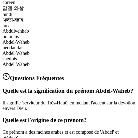
coreen
압델-와합
hindi
अब्देल-वहाब
turc
Abdülvehhab
polonais
Abdel-Waheb
neerlandais
Abdel-Waheb
suedois
Abdel-Waheb
Questions Fréquentes
Quelle est la signification du prénom Abdel-Waheb?
Il signifie 'serviteur du Très-Haut', en mettant l'accent sur la dévotion
envers Dieu.
Quelle est l'origine de ce prénom?
Ce prénom a des racines arabes et est composé de 'Abdel' et
'Waheb'.