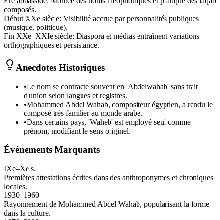
Ère abbasside
:
Montée des noms théophoriques et pratique des laqab
composés.
Début XXe siècle
:
Visibilité accrue par personnalités publiques
(musique, politique).
Fin XXe–XXIe siècle
:
Diaspora et médias entraînent variations
orthographiques et persistance.
Anecdotes Historiques
•
Le nom se contracte souvent en 'Abdelwahab' sans trait
d'union selon langues et registres.
•
Mohammed Abdel Wahab, compositeur égyptien, a rendu le
composé très familier au monde arabe.
•
Dans certains pays, 'Waheb' est employé seul comme
prénom, modifiant le sens originel.
Événements Marquants
IXe–Xe s.
Premières attestations écrites dans des anthroponymes et chroniques
locales.
1930–1960
Rayonnement de Mohammed Abdel Wahab, popularisant la forme
dans la culture.