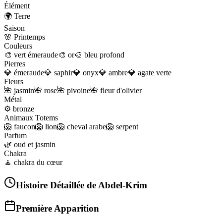
Élément
🌍
Terre
Saison
🌸
Printemps
Couleurs
🎨
vert émeraude
🎨
or
🎨
bleu profond
Pierres
💎
émeraude
💎
saphir
💎
onyx
💎
ambre
💎
agate verte
Fleurs
🌺
jasmin
🌺
rose
🌺
pivoine
🌺
fleur d'olivier
Métal
⚙️
bronze
Animaux Totems
🦁
faucon
🦁
lion
🦁
cheval arabe
🦁
serpent
Parfum
🌿
oud et jasmin
Chakra
🧘
chakra du cœur
Histoire Détaillée de
Abdel-Krim
Première Apparition