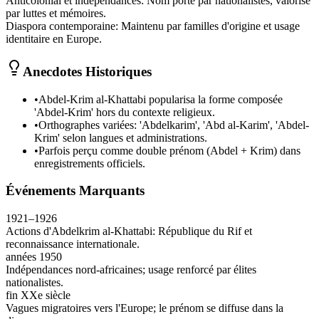
Anticolonial et indépendances
:
Nom porté par nationalistes, valorisé
par luttes et mémoires.
Diaspora contemporaine
:
Maintenu par familles d'origine et usage
identitaire en Europe.
Anecdotes Historiques
•
Abdel-Krim al-Khattabi popularisa la forme composée
'Abdel-Krim' hors du contexte religieux.
•
Orthographes variées: 'Abdelkarim', 'Abd al-Karim', 'Abdel-
Krim' selon langues et administrations.
•
Parfois perçu comme double prénom (Abdel + Krim) dans
enregistrements officiels.
Événements Marquants
1921–1926
Actions d'Abdelkrim al-Khattabi: République du Rif et
reconnaissance internationale.
années 1950
Indépendances nord-africaines; usage renforcé par élites
nationalistes.
fin XXe siècle
Vagues migratoires vers l'Europe; le prénom se diffuse dans la