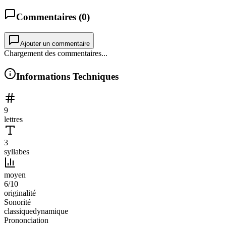
Commentaires (
0
)
Ajouter un commentaire
Chargement des commentaires...
Informations Techniques
9
lettres
3
syllabes
moyen
6
/10
originalité
Sonorité
classique
dynamique
Prononciation