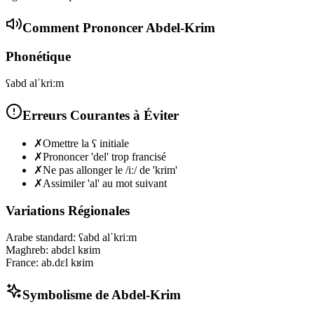
Comment Prononcer
Abdel-Krim
Phonétique
ʕabd alˈkriːm
Erreurs Courantes à Éviter
✗
Omettre la ʕ initiale
✗
Prononcer 'del' trop francisé
✗
Ne pas allonger le /iː/ de 'krim'
✗
Assimiler 'al' au mot suivant
Variations Régionales
Arabe standard
:
ʕabd alˈkriːm
Maghreb
:
abdɛl kʁim
France
:
ab.dɛl kʁim
Symbolisme de
Abdel-Krim