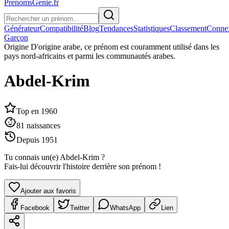
PrenomsGenie.fr
Générateur
Compatibilité
Blog
Tendances
Statistiques
Classement
Conne
Garçon
Origine
D'origine arabe, ce prénom est couramment utilisé dans les
pays nord-africains et parmi les communautés arabes.
Abdel-Krim
Top en
1960
81
naissances
Depuis
1951
Tu connais un(e)
Abdel-Krim
?
Fais-lui découvrir l'histoire derrière son prénom !
Ajouter aux favoris
Facebook
Twitter
WhatsApp
Lien