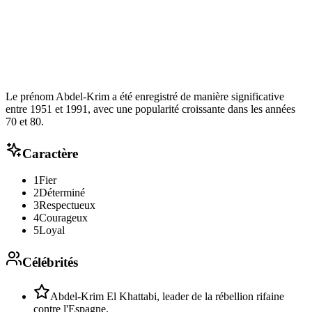
Le prénom Abdel-Krim a été enregistré de manière significative
entre 1951 et 1991, avec une popularité croissante dans les années
70 et 80.
Caractère
1
Fier
2
Déterminé
3
Respectueux
4
Courageux
5
Loyal
Célébrités
Abdel-Krim El Khattabi, leader de la rébellion rifaine
contre l'Espagne.