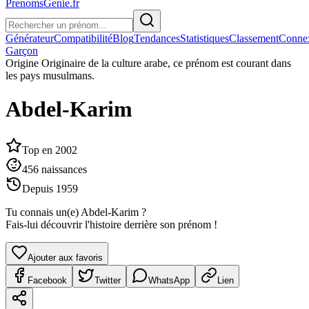
PrenomsGenie.fr
Générateur
Compatibilité
Blog
Tendances
Statistiques
Classement
Conne
Garçon
Origine
Originaire de la culture arabe, ce prénom est courant dans
les pays musulmans.
Abdel-Karim
Top en
2002
456
naissances
Depuis
1959
Tu connais un(e)
Abdel-Karim
?
Fais-lui découvrir l'histoire derrière son prénom !
Ajouter aux favoris
Facebook
Twitter
WhatsApp
Lien