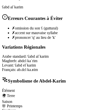
ʕabd alˈkarim
Erreurs Courantes à Éviter
✗
omission du son ʕ (guttural)
✗
accent sur mauvaise syllabe
✗
prononcer 'q' au lieu de 'k'
Variations Régionales
Arabe standard
:
ʕabd alˈkarim
Maghreb
:
abdɛl kaˈrim
Levant
:
ʕabd elˈkarim
Français
:
ab.dɛl ka.ʁim
Symbolisme de
Abdel-Karim
Élément
🌍
Terre
Saison
🌸
Printemps