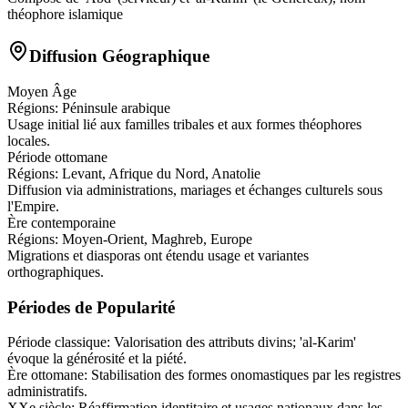
théophore islamique
Diffusion Géographique
Moyen Âge
Régions:
Péninsule arabique
Usage initial lié aux familles tribales et aux formes théophores
locales.
Période ottomane
Régions:
Levant, Afrique du Nord, Anatolie
Diffusion via administrations, mariages et échanges culturels sous
l'Empire.
Ère contemporaine
Régions:
Moyen-Orient, Maghreb, Europe
Migrations et diasporas ont étendu usage et variantes
orthographiques.
Périodes de Popularité
Période classique
:
Valorisation des attributs divins; 'al-Karim'
évoque la générosité et la piété.
Ère ottomane
:
Stabilisation des formes onomastiques par les registres
administratifs.
XXe siècle
:
Réaffirmation identitaire et usages nationaux dans les