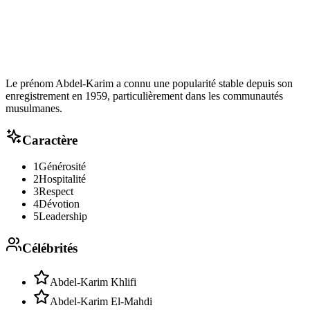
Le prénom Abdel-Karim a connu une popularité stable depuis son
enregistrement en 1959, particulièrement dans les communautés
musulmanes.
Caractère
1
Générosité
2
Hospitalité
3
Respect
4
Dévotion
5
Leadership
Célébrités
Abdel-Karim Khlifi
Abdel-Karim El-Mahdi