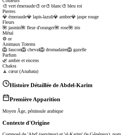
Couleurs
🎨
vert émeraude
🎨
or
🎨
blanc
🎨
bleu roi
Pierres
💎
émeraude
💎
lapis-lazuli
💎
ambre
💎
jaspe rouge
Fleurs
🌺
jasmin
🌺
fleur d'oranger
🌺
rose
🌺
iris
Métal
⚙️
or
Animaux Totems
🦁
faucon
🦁
cheval
🦁
dromadaire
🦁
gazelle
Parfum
🌿
ambre et encens
Chakra
🧘
cœur (Anahata)
Histoire Détaillée de
Abdel-Karim
Première Apparition
Moyen Âge, péninsule arabique
Contexte d'Origine
Composé de 'Abd' (serviteur) et 'al-Karim' (le Généreux), nom