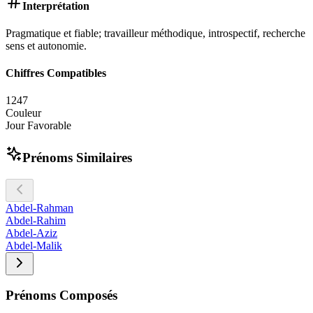
Interprétation
Pragmatique et fiable; travailleur méthodique, introspectif, recherche
sens et autonomie.
Chiffres Compatibles
1
2
4
7
Couleur
Jour Favorable
Prénoms Similaires
Abdel-Rahman
Abdel-Rahim
Abdel-Aziz
Abdel-Malik
Prénoms Composés