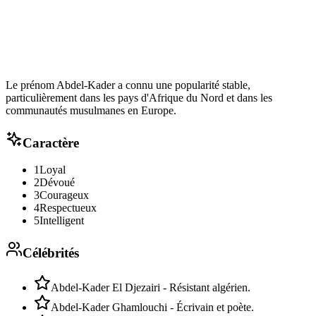
Le prénom Abdel-Kader a connu une popularité stable,
particulièrement dans les pays d'Afrique du Nord et dans les
communautés musulmanes en Europe.
Caractère
1
Loyal
2
Dévoué
3
Courageux
4
Respectueux
5
Intelligent
Célébrités
Abdel-Kader El Djezairi - Résistant algérien.
Abdel-Kader Ghamlouchi - Écrivain et poète.