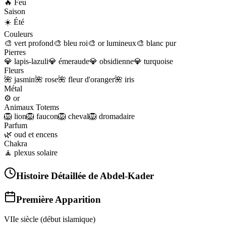
🔥
Feu
Saison
☀️
Été
Couleurs
🎨
vert profond
🎨
bleu roi
🎨
or lumineux
🎨
blanc pur
Pierres
💎
lapis-lazuli
💎
émeraude
💎
obsidienne
💎
turquoise
Fleurs
🌺
jasmin
🌺
rose
🌺
fleur d'oranger
🌺
iris
Métal
⚙️
or
Animaux Totems
🦁
lion
🦁
faucon
🦁
cheval
🦁
dromadaire
Parfum
🌿
oud et encens
Chakra
🧘
plexus solaire
Histoire Détaillée de
Abdel-Kader
Première Apparition
VIIe siècle (début islamique)