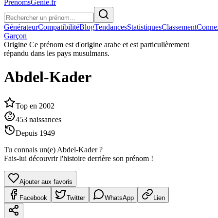
PrenomsGenie.fr
Générateur
Compatibilité
Blog
Tendances
Statistiques
Classement
Conne
Garçon
Origine
Ce prénom est d'origine arabe et est particulièrement
répandu dans les pays musulmans.
Abdel-Kader
Top en
2002
453
naissances
Depuis
1949
Tu connais un(e)
Abdel-Kader
?
Fais-lui découvrir l'histoire derrière son prénom !
Ajouter aux favoris
Facebook
Twitter
WhatsApp
Lien