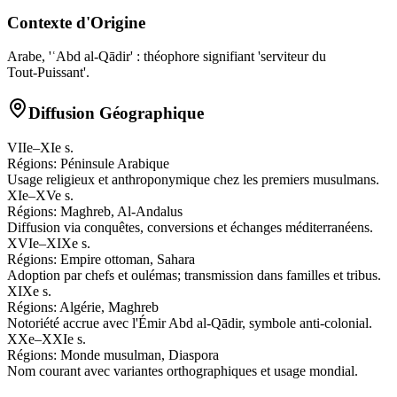
Contexte d'Origine
Arabe, 'ʿAbd al‑Qādir' : théophore signifiant 'serviteur du
Tout‑Puissant'.
Diffusion Géographique
VIIe–XIe s.
Régions:
Péninsule Arabique
Usage religieux et anthroponymique chez les premiers musulmans.
XIe–XVe s.
Régions:
Maghreb, Al‑Andalus
Diffusion via conquêtes, conversions et échanges méditerranéens.
XVIe–XIXe s.
Régions:
Empire ottoman, Sahara
Adoption par chefs et oulémas; transmission dans familles et tribus.
XIXe s.
Régions:
Algérie, Maghreb
Notoriété accrue avec l'Émir Abd al‑Qādir, symbole anti‑colonial.
XXe–XXIe s.
Régions:
Monde musulman, Diaspora
Nom courant avec variantes orthographiques et usage mondial.