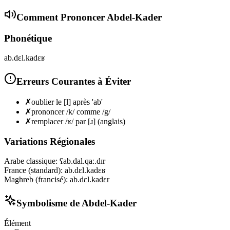
Comment Prononcer
Abdel-Kader
Phonétique
ab.dɛl.kadɛʁ
Erreurs Courantes à Éviter
✗
oublier le [l] après 'ab'
✗
prononcer /k/ comme /g/
✗
remplacer /ʁ/ par [ɹ] (anglais)
Variations Régionales
Arabe classique
:
ʕab.dal.qaː.dɪr
France (standard)
:
ab.dɛl.kadɛʁ
Maghreb (francisé)
:
ab.dɛl.kadɛr
Symbolisme de
Abdel-Kader
Élément