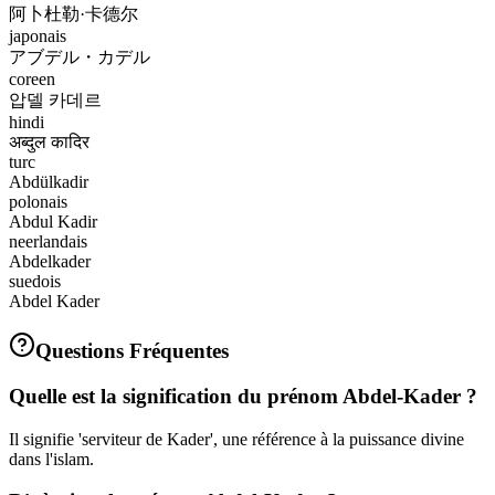
阿卜杜勒·卡德尔
japonais
アブデル・カデル
coreen
압델 카데르
hindi
अब्दुल कादिर
turc
Abdülkadir
polonais
Abdul Kadir
neerlandais
Abdelkader
suedois
Abdel Kader
Questions Fréquentes
Quelle est la signification du prénom Abdel-Kader ?
Il signifie 'serviteur de Kader', une référence à la puissance divine
dans l'islam.