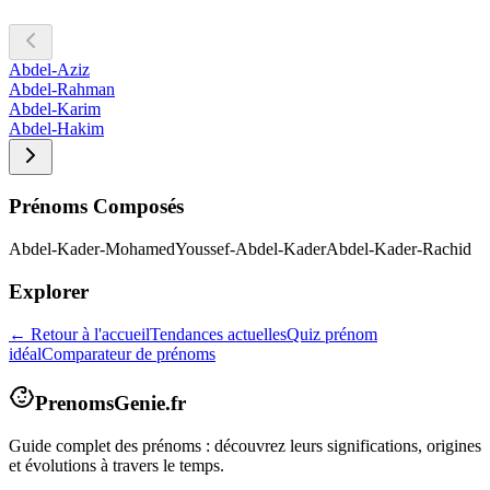
Abdel-Aziz
Abdel-Rahman
Abdel-Karim
Abdel-Hakim
Prénoms Composés
Abdel-Kader-Mohamed
Youssef-Abdel-Kader
Abdel-Kader-Rachid
Explorer
← Retour à l'accueil
Tendances actuelles
Quiz prénom
idéal
Comparateur de prénoms
PrenomsGenie.fr
Guide complet des prénoms : découvrez leurs significations, origines
et évolutions à travers le temps.