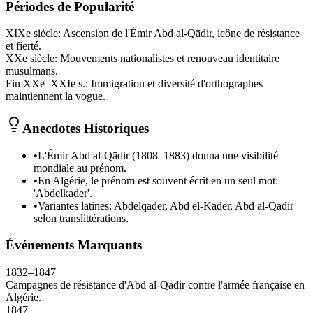
Périodes de Popularité
XIXe siècle
:
Ascension de l'Émir Abd al‑Qādir, icône de résistance
et fierté.
XXe siècle
:
Mouvements nationalistes et renouveau identitaire
musulmans.
Fin XXe–XXIe s.
:
Immigration et diversité d'orthographes
maintiennent la vogue.
Anecdotes Historiques
•
L'Émir Abd al‑Qādir (1808–1883) donna une visibilité
mondiale au prénom.
•
En Algérie, le prénom est souvent écrit en un seul mot:
'Abdelkader'.
•
Variantes latines: Abdelqader, Abd el‑Kader, Abd al‑Qadir
selon translittérations.
Événements Marquants
1832–1847
Campagnes de résistance d'Abd al‑Qādir contre l'armée française en
Algérie.
1847