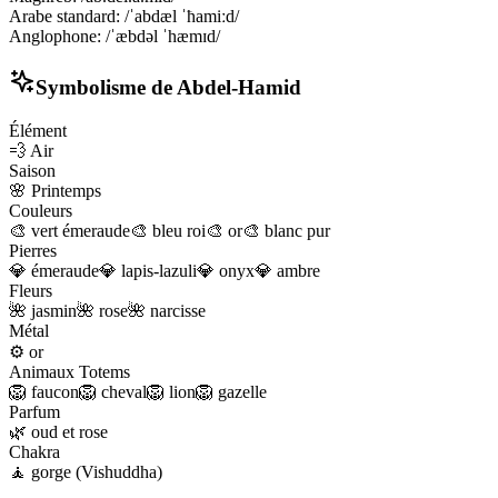
Arabe standard
:
/ˈabdæl ˈħamiːd/
Anglophone
:
/ˈæbdəl ˈhæmɪd/
Symbolisme de
Abdel-Hamid
Élément
💨
Air
Saison
🌸
Printemps
Couleurs
🎨
vert émeraude
🎨
bleu roi
🎨
or
🎨
blanc pur
Pierres
💎
émeraude
💎
lapis-lazuli
💎
onyx
💎
ambre
Fleurs
🌺
jasmin
🌺
rose
🌺
narcisse
Métal
⚙️
or
Animaux Totems
🦁
faucon
🦁
cheval
🦁
lion
🦁
gazelle
Parfum
🌿
oud et rose
Chakra
🧘
gorge (Vishuddha)