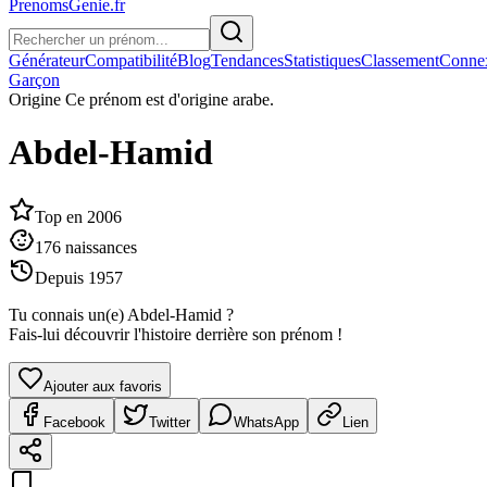
PrenomsGenie.fr
Générateur
Compatibilité
Blog
Tendances
Statistiques
Classement
Conne
Garçon
Origine
Ce prénom est d'origine arabe.
Abdel-Hamid
Top en
2006
176
naissances
Depuis
1957
Tu connais un(e)
Abdel-Hamid
?
Fais-lui découvrir l'histoire derrière son prénom !
Ajouter aux favoris
Facebook
Twitter
WhatsApp
Lien