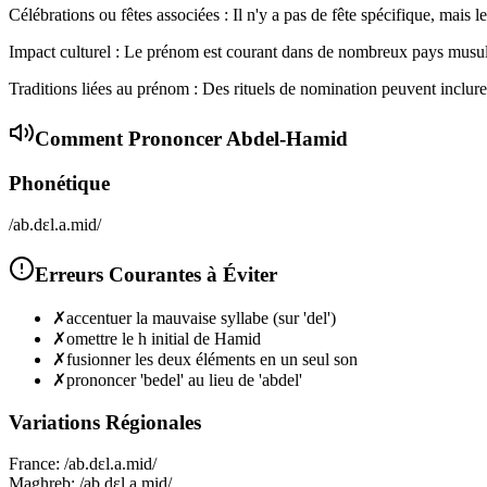
Célébrations ou fêtes associées : Il n'y a pas de fête spécifique, mais 
Impact culturel : Le prénom est courant dans de nombreux pays musulman
Traditions liées au prénom : Des rituels de nomination peuvent inclure
Comment Prononcer
Abdel-Hamid
Phonétique
/ab.dɛl.a.mid/
Erreurs Courantes à Éviter
✗
accentuer la mauvaise syllabe (sur 'del')
✗
omettre le h initial de Hamid
✗
fusionner les deux éléments en un seul son
✗
prononcer 'bedel' au lieu de 'abdel'
Variations Régionales
France
:
/ab.dɛl.a.mid/
Maghreb
:
/ab.dɛl.a.mid/