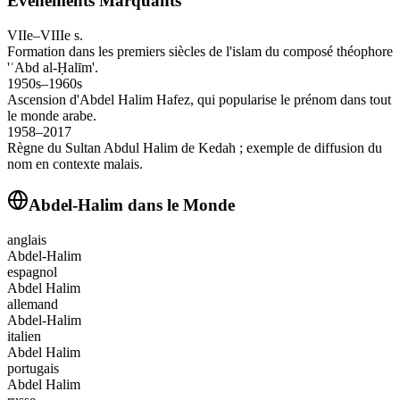
Événements Marquants
VIIe–VIIIe s.
Formation dans les premiers siècles de l'islam du composé théophore
'ʿAbd al-Ḥalīm'.
1950s–1960s
Ascension d'Abdel Halim Hafez, qui popularise le prénom dans tout
le monde arabe.
1958–2017
Règne du Sultan Abdul Halim de Kedah ; exemple de diffusion du
nom en contexte malais.
Abdel-Halim
dans le Monde
anglais
Abdel-Halim
espagnol
Abdel Halim
allemand
Abdel-Halim
italien
Abdel Halim
portugais
Abdel Halim