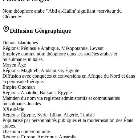
Nom théophore arabe 'ʿAbd al-Ḥalīm' signifiant «serviteur du
Clément».
Diffusion Géographique
Débuts islamiques
Régions:
Péninsule Arabique, Mésopotamie, Levant
Employé comme nom théophore dans les sociétés arabes et
musulmanes initiales.
Moyen Âge
Régions:
Maghreb, Andalousie, Égypte
Diffusion avec conquêtes et conversions en Afrique du Nord et dans
la péninsule Ibérique.
Empire Ottoman
Régions:
Anatolie, Balkans, Égypte
Maintien du nom via registres administratifs et communautés
musulmanes locales.
XXe siècle
Régions:
Égypte, Syrie, Liban, Algérie, Tunisie
Popularisé par personnalités publiques et la modernisation des États
arabes.
Diaspora contemporaine
Régions:
Europe, Amérique, Australie