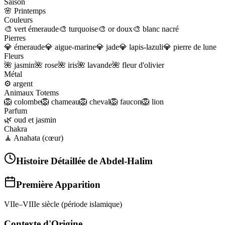
Saison
🌸
Printemps
Couleurs
🎨
vert émeraude
🎨
turquoise
🎨
or doux
🎨
blanc nacré
Pierres
💎
émeraude
💎
aigue-marine
💎
jade
💎
lapis-lazuli
💎
pierre de lune
Fleurs
🌺
jasmin
🌺
rose
🌺
iris
🌺
lavande
🌺
fleur d'olivier
Métal
⚙️
argent
Animaux Totems
🦁
colombe
🦁
chameau
🦁
cheval
🦁
faucon
🦁
lion
Parfum
🌿
oud et jasmin
Chakra
🧘
Anahata (cœur)
Histoire Détaillée de
Abdel-Halim
Première Apparition
VIIe–VIIIe siècle (période islamique)
Contexte d'Origine