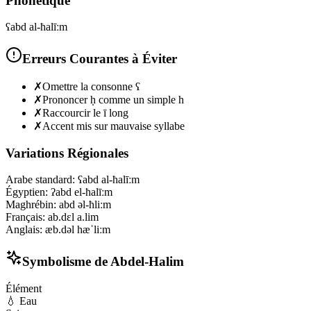
Phonétique
ʕabd al-ħalīːm
Erreurs Courantes à Éviter
✗
Omettre la consonne ʕ
✗
Prononcer ḥ comme un simple h
✗
Raccourcir le ī long
✗
Accent mis sur mauvaise syllabe
Variations Régionales
Arabe standard
:
ʕabd al-ħalīːm
Égyptien
:
ʔabd el-ħalīːm
Maghrébin
:
abd əl-ħliːm
Français
:
ab.dɛl a.lim
Anglais
:
æb.dəl hæˈliːm
Symbolisme de
Abdel-Halim
Élément
💧
Eau