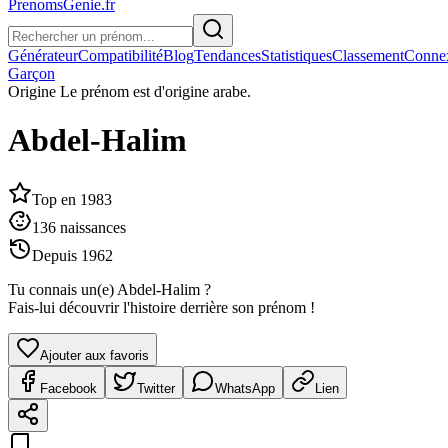
PrenomsGenie.fr
Générateur
Compatibilité
Blog
Tendances
Statistiques
Classement
Conne
Garçon
Origine
Le prénom est d'origine arabe.
Abdel-Halim
Top en
1983
136
naissances
Depuis
1962
Tu connais un(e)
Abdel-Halim
?
Fais-lui découvrir l'histoire derrière son prénom !
Ajouter aux favoris
Facebook
Twitter
WhatsApp
Lien