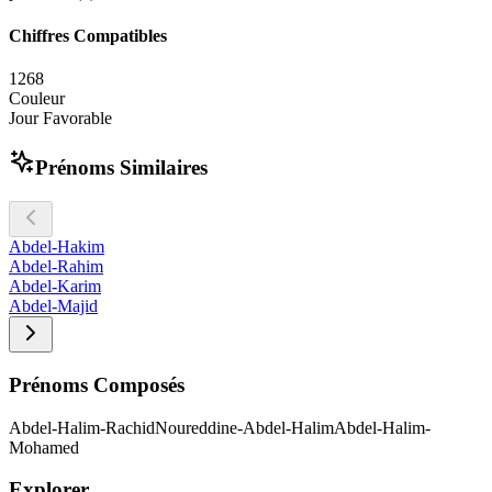
Chiffres Compatibles
1
2
6
8
Couleur
Jour Favorable
Prénoms Similaires
Abdel-Hakim
Abdel-Rahim
Abdel-Karim
Abdel-Majid
Prénoms Composés
Abdel-Halim-Rachid
Noureddine-Abdel-Halim
Abdel-Halim-
Mohamed
Explorer