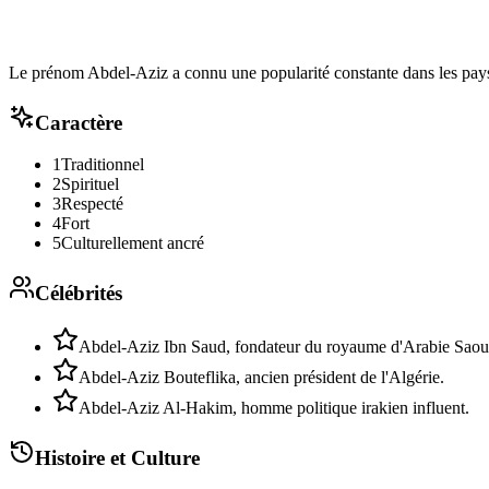
Le prénom Abdel-Aziz a connu une popularité constante dans les pays
Caractère
1
Traditionnel
2
Spirituel
3
Respecté
4
Fort
5
Culturellement ancré
Célébrités
Abdel-Aziz Ibn Saud, fondateur du royaume d'Arabie Saou
Abdel-Aziz Bouteflika, ancien président de l'Algérie.
Abdel-Aziz Al-Hakim, homme politique irakien influent.
Histoire et Culture