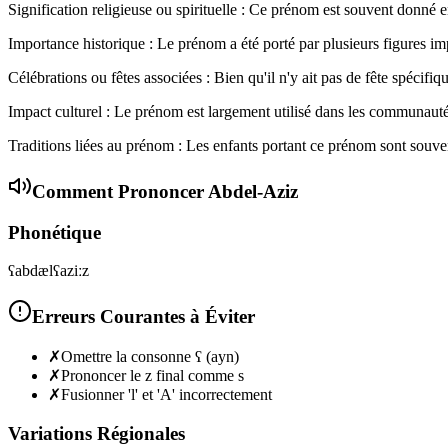
Signification religieuse ou spirituelle : Ce prénom est souvent donné 
Importance historique : Le prénom a été porté par plusieurs figures imp
Célébrations ou fêtes associées : Bien qu'il n'y ait pas de fête spécifi
Impact culturel : Le prénom est largement utilisé dans les communautés
Traditions liées au prénom : Les enfants portant ce prénom sont souvent
Comment Prononcer
Abdel-Aziz
Phonétique
ʕabdælʕaziːz
Erreurs Courantes à Éviter
✗
Omettre la consonne ʕ (ayn)
✗
Prononcer le z final comme s
✗
Fusionner 'l' et 'A' incorrectement
Variations Régionales