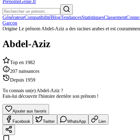
PrenomsGenie.fr
Générateur
Compatibilité
Blog
Tendances
Statistiques
Classement
Conne
Garçon
Origine
Le prénom Abdel-Aziz a des racines arabes et est couramment 
Abdel-Aziz
Top en
1982
207
naissances
Depuis
1959
Tu connais un(e)
Abdel-Aziz
?
Fais-lui découvrir l'histoire derrière son prénom !
Ajouter aux favoris
Facebook
Twitter
WhatsApp
Lien