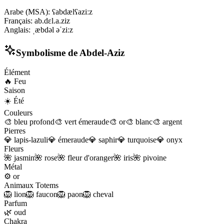
Arabe (MSA)
:
ʕabdælʕaziːz
Français
:
ab.dɛl.a.ziz
Anglais
:
ˌæbdəl əˈziːz
Symbolisme de
Abdel-Aziz
Élément
🔥
Feu
Saison
☀️
Été
Couleurs
🎨
bleu profond
🎨
vert émeraude
🎨
or
🎨
blanc
🎨
argent
Pierres
💎
lapis-lazuli
💎
émeraude
💎
saphir
💎
turquoise
💎
onyx
Fleurs
🌺
jasmin
🌺
rose
🌺
fleur d'oranger
🌺
iris
🌺
pivoine
Métal
⚙️
or
Animaux Totems
🦁
lion
🦁
faucon
🦁
paon
🦁
cheval
Parfum
🌿
oud
Chakra