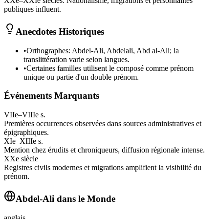
XXe–XXIe siècles
:
Nationalisme, migrations et personnalités
publiques influent.
Anecdotes Historiques
•
Orthographes: Abdel-Ali, Abdelali, Abd al-Ali; la
translittération varie selon langues.
•
Certaines familles utilisent le composé comme prénom
unique ou partie d'un double prénom.
Événements Marquants
VIIe–VIIIe s.
Premières occurrences observées dans sources administratives et
épigraphiques.
XIe–XIIIe s.
Mention chez érudits et chroniqueurs, diffusion régionale intense.
XXe siècle
Registres civils modernes et migrations amplifient la visibilité du
prénom.
Abdel-Ali
dans le Monde
anglais