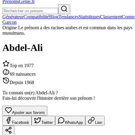
PrenomsGenie.fr
Générateur
Compatibilité
Blog
Tendances
Statistiques
Classement
Conne
Garçon
Origine
Le prénom a des racines arabes et est commun dans les pays
musulmans.
Abdel-Ali
Top en
1977
69
naissances
Depuis
1968
Tu connais un(e)
Abdel-Ali
?
Fais-lui découvrir l'histoire derrière son prénom !
Ajouter aux favoris
Facebook
Twitter
WhatsApp
Lien