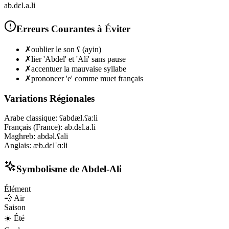
ab.dɛl.a.li
Erreurs Courantes à Éviter
✗
oublier le son ʕ (ayin)
✗
lier 'Abdel' et 'Ali' sans pause
✗
accentuer la mauvaise syllabe
✗
prononcer 'e' comme muet français
Variations Régionales
Arabe classique
:
ʕabdæl.ʕaːli
Français (France)
:
ab.dɛl.a.li
Maghreb
:
abdəl.ʕali
Anglais
:
æb.dɛlˈɑːli
Symbolisme de
Abdel-Ali
Élément
💨
Air
Saison
☀️
Été