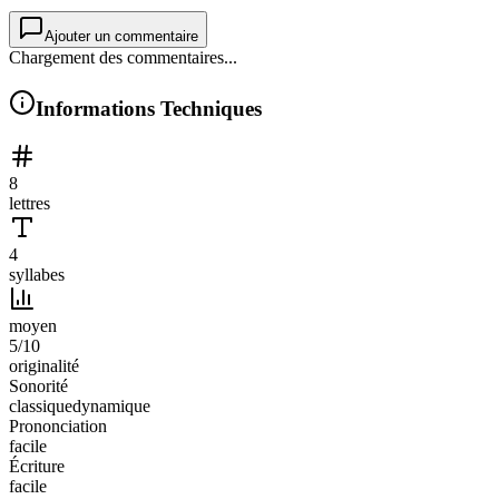
Ajouter un commentaire
Chargement des commentaires...
Informations Techniques
8
lettres
4
syllabes
moyen
5
/10
originalité
Sonorité
classique
dynamique
Prononciation
facile
Écriture
facile