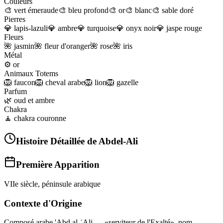
Couleurs
🎨
vert émeraude
🎨
bleu profond
🎨
or
🎨
blanc
🎨
sable doré
Pierres
💎
lapis-lazuli
💎
ambre
💎
turquoise
💎
onyx noir
💎
jaspe rouge
Fleurs
🌺
jasmin
🌺
fleur d'oranger
🌺
rose
🌺
iris
Métal
⚙️
or
Animaux Totems
🦁
faucon
🦁
cheval arabe
🦁
lion
🦁
gazelle
Parfum
🌿
oud et ambre
Chakra
🧘
chakra couronne
Histoire Détaillée de
Abdel-Ali
Première Apparition
VIIe siècle, péninsule arabique
Contexte d'Origine
Composé arabe 'Abd al-ʿAli — «serviteur de l'Exalté», nom