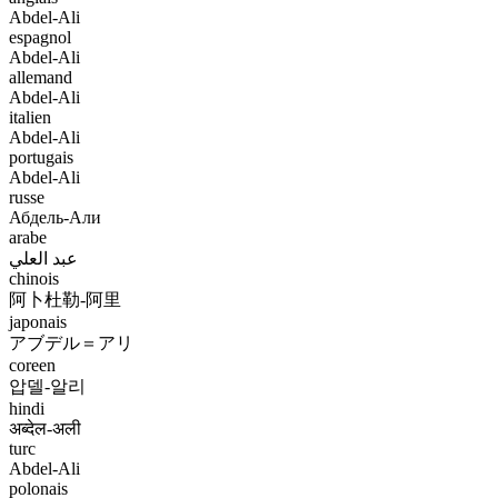
Abdel-Ali
espagnol
Abdel-Ali
allemand
Abdel-Ali
italien
Abdel-Ali
portugais
Abdel-Ali
russe
Абдель-Али
arabe
عبد العلي
chinois
阿卜杜勒-阿里
japonais
アブデル＝アリ
coreen
압델-알리
hindi
अब्देल-अली
turc
Abdel-Ali
polonais