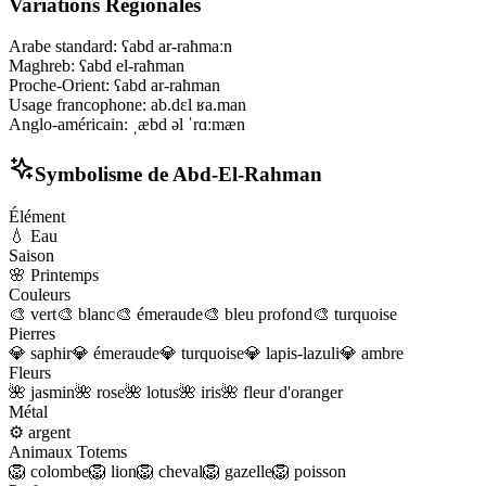
Variations Régionales
Arabe standard
:
ʕabd ar-raħmaːn
Maghreb
:
ʕabd el-raħman
Proche-Orient
:
ʕabd ar-raħman
Usage francophone
:
ab.dɛl ʁa.man
Anglo-américain
:
ˌæbd əl ˈrɑːmæn
Symbolisme de
Abd-El-Rahman
Élément
💧
Eau
Saison
🌸
Printemps
Couleurs
🎨
vert
🎨
blanc
🎨
émeraude
🎨
bleu profond
🎨
turquoise
Pierres
💎
saphir
💎
émeraude
💎
turquoise
💎
lapis-lazuli
💎
ambre
Fleurs
🌺
jasmin
🌺
rose
🌺
lotus
🌺
iris
🌺
fleur d'oranger
Métal
⚙️
argent
Animaux Totems
🦁
colombe
🦁
lion
🦁
cheval
🦁
gazelle
🦁
poisson