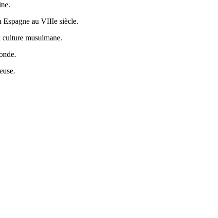
ine.
n Espagne au VIIIe siècle.
la culture musulmane.
monde.
euse.