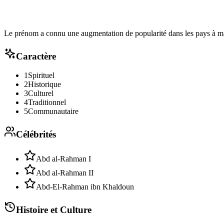
Le prénom a connu une augmentation de popularité dans les pays à m
Caractère
1
Spirituel
2
Historique
3
Culturel
4
Traditionnel
5
Communautaire
Célébrités
Abd al-Rahman I
Abd al-Rahman II
Abd-El-Rahman ibn Khaldoun
Histoire et Culture