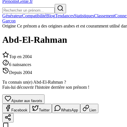
PrenomsGenie.fr
Générateur
Compatibilité
Blog
Tendances
Statistiques
Classement
Conne
Garçon
Origine
Ce prénom a des origines arabes et est couramment utilisé da
Abd-El-Rahman
Top en
2004
6
naissances
Depuis
2004
Tu connais un(e)
Abd-El-Rahman
?
Fais-lui découvrir l'histoire derrière son prénom !
Ajouter aux favoris
Facebook
Twitter
WhatsApp
Lien