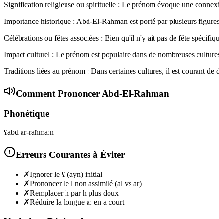
Signification religieuse ou spirituelle : Le prénom évoque une connexio
Importance historique : Abd-El-Rahman est porté par plusieurs figure
Célébrations ou fêtes associées : Bien qu'il n'y ait pas de fête spécif
Impact culturel : Le prénom est populaire dans de nombreuses culture
Traditions liées au prénom : Dans certaines cultures, il est courant 
Comment Prononcer
Abd-El-Rahman
Phonétique
ʕabd ar-raħmaːn
Erreurs Courantes à Éviter
✗
Ignorer le ʕ (ayn) initial
✗
Prononcer le l non assimilé (al vs ar)
✗
Remplacer ħ par h plus doux
✗
Réduire la longue aː en a court