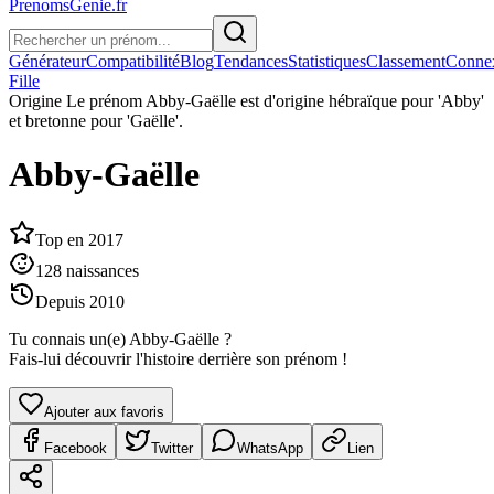
PrenomsGenie.fr
Générateur
Compatibilité
Blog
Tendances
Statistiques
Classement
Conne
Fille
Origine
Le prénom Abby-Gaëlle est d'origine hébraïque pour 'Abby'
et bretonne pour 'Gaëlle'.
Abby-Gaëlle
Top en
2017
128
naissances
Depuis
2010
Tu connais un(e)
Abby-Gaëlle
?
Fais-lui découvrir l'histoire derrière son prénom !
Ajouter aux favoris
Facebook
Twitter
WhatsApp
Lien