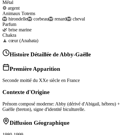
Métal
⚙️
argent
Animaux Totems
🦁
hirondelle
🦁
corbeau
🦁
renard
🦁
cheval
Parfum
🌿
brise marine
Chakra
🧘
cœur (Anahata)
Histoire Détaillée de
Abby-Gaëlle
Première Apparition
Seconde moitié du XXe siècle en France
Contexte d'Origine
Prénom composé moderne: Abby (dérivé d'Abigail, hébreu) +
Gaëlle (breton), signe d'identité biculturelle.
Diffusion Géographique
1980-1999