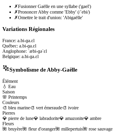
✗
Fusionner Gaëlle en une syllabe ('gael')
✗
Prononcer Abby comme 'Ebby' (/ˈebi/)
✗
Omettre le trait d'union: 'Abigaëlle'
Variations Régionales
France
:
a.bi-ɡa.ɛl
Québec
:
a.bi-ɡa.ɛl
Anglophone
:
ˈæbi-ɡəˈɛl
Belgique
:
a.bi-ɡa.ɛl
Symbolisme de
Abby-Gaëlle
Élément
💧
Eau
Saison
🌸
Printemps
Couleurs
🎨
bleu marine
🎨
vert émeraude
🎨
ivoire
Pierres
💎
pierre de lune
💎
labradorite
💎
amazonite
💎
ambre
Fleurs
🌺
bruyère
🌺
fleur d'oranger
🌺
millepertuis
🌺
rose sauvage