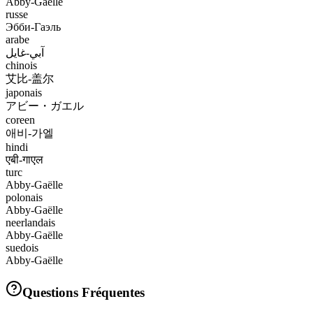
Abby-Gaëlle
russe
Эбби-Гаэль
arabe
آبي-غايل
chinois
艾比-盖尔
japonais
アビー・ガエル
coreen
애비-가엘
hindi
एबी-गाएल
turc
Abby-Gaëlle
polonais
Abby-Gaëlle
neerlandais
Abby-Gaëlle
suedois
Abby-Gaëlle
Questions Fréquentes