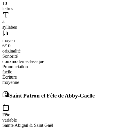
10
lettres
4
syllabes
moyen
6
/10
originalité
Sonorité
doux
moderne
classique
Prononciation
facile
Écriture
moyenne
Saint Patron et Fête de
Abby-Gaëlle
Fête
variable
Sainte Abigaïl & Saint Gaël