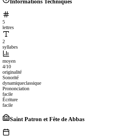
Informations Techniques
5
lettres
2
syllabes
moyen
4
/10
originalité
Sonorité
dynamique
classique
Prononciation
facile
Écriture
facile
Saint Patron et Fête de
Abbas