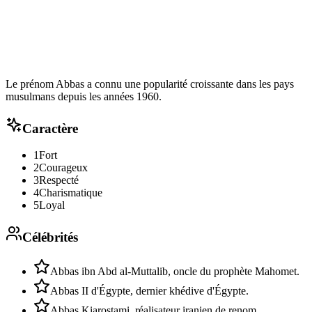
Le prénom Abbas a connu une popularité croissante dans les pays
musulmans depuis les années 1960.
Caractère
1
Fort
2
Courageux
3
Respecté
4
Charismatique
5
Loyal
Célébrités
Abbas ibn Abd al-Muttalib, oncle du prophète Mahomet.
Abbas II d'Égypte, dernier khédive d'Égypte.
Abbas Kiarostami, réalisateur iranien de renom.