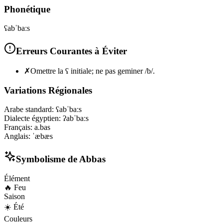
Phonétique
ʕabˈbaːs
Erreurs Courantes à Éviter
✗
Omettre la ʕ initiale; ne pas geminer /b/.
Variations Régionales
Arabe standard
:
ʕabˈbaːs
Dialecte égyptien
:
ʔabˈbaːs
Français
:
a.bas
Anglais
:
ˈæbæs
Symbolisme de
Abbas
Élément
🔥
Feu
Saison
☀️
Été
Couleurs