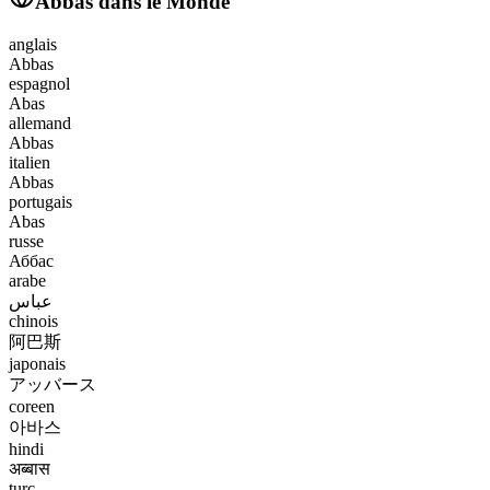
Abbas
dans le Monde
anglais
Abbas
espagnol
Abas
allemand
Abbas
italien
Abbas
portugais
Abas
russe
Аббас
arabe
عباس
chinois
阿巴斯
japonais
アッバース
coreen
아바스
hindi
अब्बास
turc