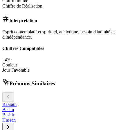
Chiffre Intime
Chiffre de Réalisation
Interprétation
Esprit contemplatif et spirituel, analytique, besoin d'intimité et
d'indépendance.
Chiffres Compatibles
2
4
7
9
Couleur
Jour Favorable
Prénoms Similaires
Bassam
Basim
Bashir
Hassan