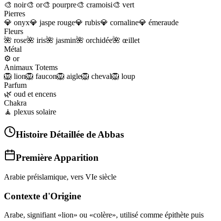
🎨
noir
🎨
or
🎨
pourpre
🎨
cramoisi
🎨
vert
Pierres
💎
onyx
💎
jaspe rouge
💎
rubis
💎
cornaline
💎
émeraude
Fleurs
🌺
rose
🌺
iris
🌺
jasmin
🌺
orchidée
🌺
œillet
Métal
⚙️
or
Animaux Totems
🦁
lion
🦁
faucon
🦁
aigle
🦁
cheval
🦁
loup
Parfum
🌿
oud et encens
Chakra
🧘
plexus solaire
Histoire Détaillée de
Abbas
Première Apparition
Arabie préislamique, vers VIe siècle
Contexte d'Origine
Arabe, signifiant «lion» ou «colère», utilisé comme épithète puis