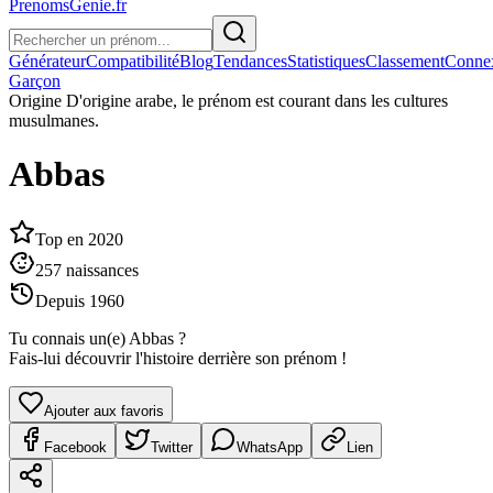
PrenomsGenie.fr
Générateur
Compatibilité
Blog
Tendances
Statistiques
Classement
Conne
Garçon
Origine
D'origine arabe, le prénom est courant dans les cultures
musulmanes.
Abbas
Top en
2020
257
naissances
Depuis
1960
Tu connais un(e)
Abbas
?
Fais-lui découvrir l'histoire derrière son prénom !
Ajouter aux favoris
Facebook
Twitter
WhatsApp
Lien