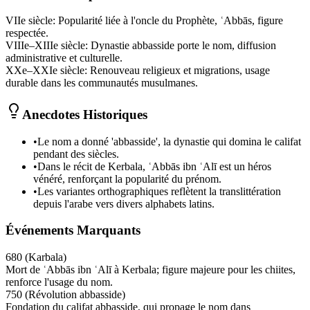
VIIe siècle
:
Popularité liée à l'oncle du Prophète, ʿAbbās, figure
respectée.
VIIIe–XIIIe siècle
:
Dynastie abbasside porte le nom, diffusion
administrative et culturelle.
XXe–XXIe siècle
:
Renouveau religieux et migrations, usage
durable dans les communautés musulmanes.
Anecdotes Historiques
•
Le nom a donné 'abbasside', la dynastie qui domina le califat
pendant des siècles.
•
Dans le récit de Kerbala, ʿAbbās ibn ʿAlī est un héros
vénéré, renforçant la popularité du prénom.
•
Les variantes orthographiques reflètent la translittération
depuis l'arabe vers divers alphabets latins.
Événements Marquants
680 (Karbala)
Mort de ʿAbbās ibn ʿAlī à Kerbala; figure majeure pour les chiites,
renforce l'usage du nom.
750 (Révolution abbasside)
Fondation du califat abbasside, qui propage le nom dans