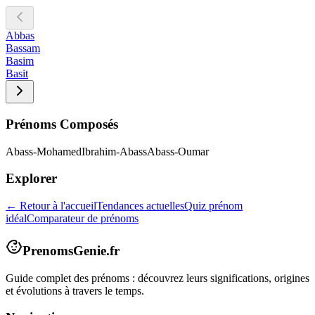
Abbas
Bassam
Basim
Basit
Prénoms Composés
Abass-Mohamed
Ibrahim-Abass
Abass-Oumar
Explorer
← Retour à l'accueil
Tendances actuelles
Quiz prénom
idéal
Comparateur de prénoms
PrenomsGenie.fr
Guide complet des prénoms : découvrez leurs significations, origines
et évolutions à travers le temps.