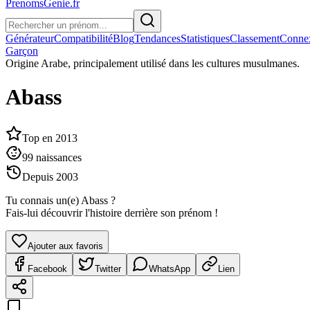
PrenomsGenie.fr
Générateur
Compatibilité
Blog
Tendances
Statistiques
Classement
Conne
Garçon
Origine
Arabe, principalement utilisé dans les cultures musulmanes.
Abass
Top en
2013
99
naissances
Depuis
2003
Tu connais un(e)
Abass
?
Fais-lui découvrir l'histoire derrière son prénom !
Ajouter aux favoris
Facebook
Twitter
WhatsApp
Lien