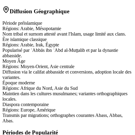
Diffusion Géographique
Période préislamique
Régions:
Arabie, Mésopotamie
Nom tribal et surnom attesté avant l'Islam, usage limité aux clans.
Ère islamique classique
Régions:
Arabie, Irak, Égypte
Popularisé par ʿAbbās ibn ʿAbd al‑Muṭṭalib et par la dynastie
abbasside.
Moyen Âge
Régions:
Moyen‑Orient, Asie centrale
Diffusion via le califat abbasside et conversions, adoption locale des
variantes.
Époque moderne
Régions:
Afrique du Nord, Asie du Sud
Maintien dans les cultures musulmanes; variantes orthographiques
locales.
Diaspora contemporaine
Régions:
Europe, Amérique
Transmis par migrations; orthographes courantes Abass, Abbas,
Abas.
Périodes de Popularité