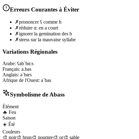
Erreurs Courantes à Éviter
✗
prononcer ʕ comme h
✗
réduire ɑː en a court
✗
ignorer la gemination des b
✗
stress sur la mauvaise syllabe
Variations Régionales
Arabe
:
ʕabˈbɑːs
Français
:
a.bas
Anglais
:
əˈbæs
Afrique de l'Ouest
:
aˈbas
Symbolisme de
Abass
Élément
🔥
Feu
Saison
☀️
Été
Couleurs
🎨
noir
🎨
brun
🎨
pourpre
🎨
or
🎨
sable