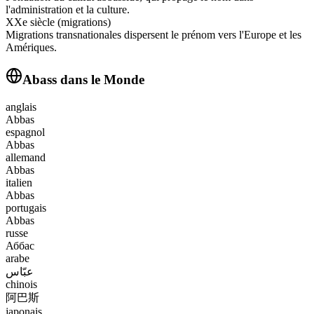
l'administration et la culture.
XXe siècle (migrations)
Migrations transnationales dispersent le prénom vers l'Europe et les
Amériques.
Abass
dans le Monde
anglais
Abbas
espagnol
Abbas
allemand
Abbas
italien
Abbas
portugais
Abbas
russe
Аббас
arabe
عبّاس
chinois
阿巴斯
japonais