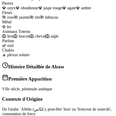
Pierres
💎
onyx
💎
obsidienne
💎
jaspe rouge
💎
agate
💎
ambre
Fleurs
🌺
rose
🌺
jasmin
🌺
iris
🌺
hibiscus
Métal
⚙️
fer
Animaux Totems
🦁
lion
🦁
faucon
🦁
cheval
🦁
aigle
Parfum
🌿
oud
Chakra
🧘
plexus solaire
Histoire Détaillée de
Abass
Première Apparition
VIIe siècle, péninsule arabique
Contexte d'Origine
De l'arabe ʿAbbās (عَبّاس), peut‑être 'lion' ou 'fronceur de sourcils',
connotation de force