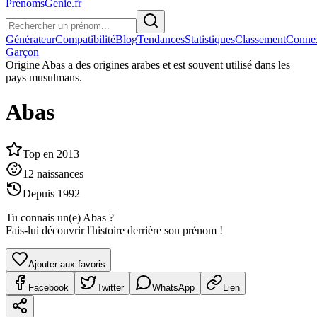
PrenomsGenie.fr
Générateur
Compatibilité
Blog
Tendances
Statistiques
Classement
Conne
Garçon
Origine
Abas a des origines arabes et est souvent utilisé dans les
pays musulmans.
Abas
Top en
2013
12
naissances
Depuis
1992
Tu connais un(e)
Abas
?
Fais-lui découvrir l'histoire derrière son prénom !
Ajouter aux favoris
Facebook
Twitter
WhatsApp
Lien