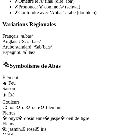
✗
Omettre le /s/ final (dire 'aba')
✗
Prononcer 'a' comme /ə/ (schwa)
✗
Confondre avec 'Abbas' arabe (double b)
Variations Régionales
Français
:
/a.bas/
Anglais US
:
/əˈbæs/
Arabe standard
:
/ʕabˈbaːs/
Espagnol
:
/aˈβas/
Symbolisme de
Abas
Élément
🔥
Feu
Saison
☀️
Été
Couleurs
🎨
noir
🎨
or
🎨
ocre
🎨
bleu nuit
Pierres
💎
onyx
💎
obsidienne
💎
jaspe
💎
oeil-de-tigre
Fleurs
🌺
jasmin
🌺
rose
🌺
iris
Métal