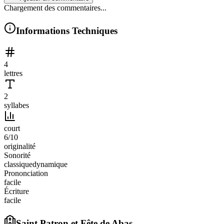
Chargement des commentaires...
Informations Techniques
4
lettres
2
syllabes
court
6
/10
originalité
Sonorité
classique
dynamique
Prononciation
facile
Écriture
facile
Saint Patron et Fête de
Abas