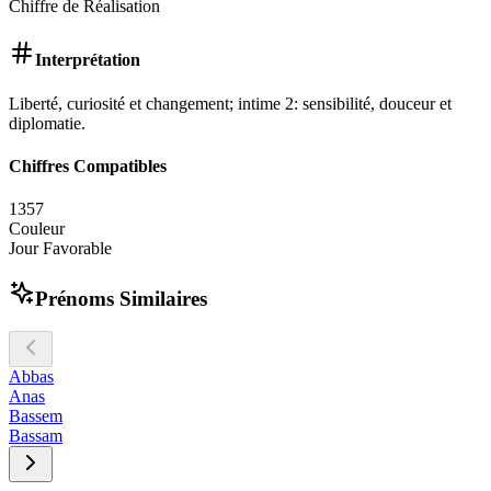
Chiffre de Réalisation
Interprétation
Liberté, curiosité et changement; intime 2: sensibilité, douceur et
diplomatie.
Chiffres Compatibles
1
3
5
7
Couleur
Jour Favorable
Prénoms Similaires
Abbas
Anas
Bassem
Bassam