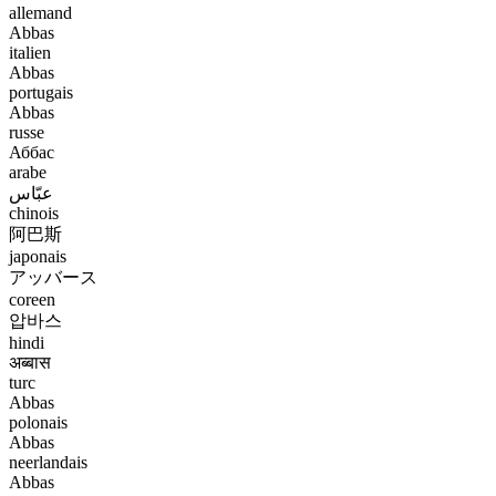
allemand
Abbas
italien
Abbas
portugais
Abbas
russe
Аббас
arabe
عبّاس
chinois
阿巴斯
japonais
アッバース
coreen
압바스
hindi
अब्बास
turc
Abbas
polonais
Abbas
neerlandais
Abbas