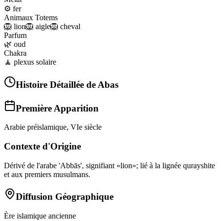
⚙️
fer
Animaux Totems
🦁
lion
🦁
aigle
🦁
cheval
Parfum
🌿
oud
Chakra
🧘
plexus solaire
Histoire Détaillée de
Abas
Première Apparition
Arabie préislamique, VIe siècle
Contexte d'Origine
Dérivé de l'arabe 'Abbās', signifiant «lion»; lié à la lignée qurayshite
et aux premiers musulmans.
Diffusion Géographique
Ère islamique ancienne