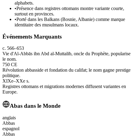
alphabets.
•
Présence dans registres ottomans montre variante courte,
surtout en provinces.
•
Porté dans les Balkans (Bosnie, Albanie) comme marque
identitaire des musulmans locaux.
Événements Marquants
c. 566–653
Vie d'Al‑Abbās ibn Abd al‑Muttalib, oncle du Prophète, popularise
le nom.
750 CE
Révolution abbasside et fondation du califat; le nom gagne prestige
politique.
XIXe–XXe s.
Registres ottomans et migrations modernes diffusent variantes en
Europe.
Abas
dans le Monde
anglais
Abbas
espagnol
Abbas