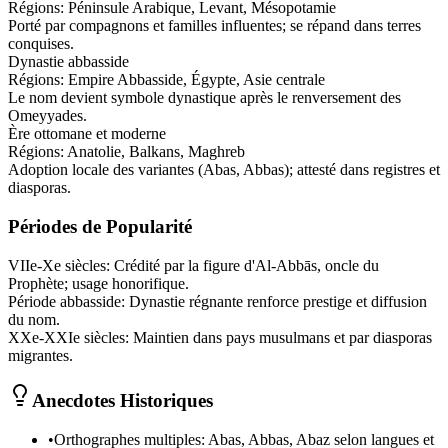
Régions:
Péninsule Arabique, Levant, Mésopotamie
Porté par compagnons et familles influentes; se répand dans terres
conquises.
Dynastie abbasside
Régions:
Empire Abbasside, Égypte, Asie centrale
Le nom devient symbole dynastique après le renversement des
Omeyyades.
Ère ottomane et moderne
Régions:
Anatolie, Balkans, Maghreb
Adoption locale des variantes (Abas, Abbas); attesté dans registres et
diasporas.
Périodes de Popularité
VIIe-Xe siècles
:
Crédité par la figure d'Al‑Abbās, oncle du
Prophète; usage honorifique.
Période abbasside
:
Dynastie régnante renforce prestige et diffusion
du nom.
XXe‑XXIe siècles
:
Maintien dans pays musulmans et par diasporas
migrantes.
Anecdotes Historiques
•
Orthographes multiples: Abas, Abbas, Abaz selon langues et