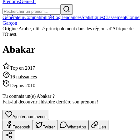
PrenomsGenie.fr
Générateur
Compatibilité
Blog
Tendances
Statistiques
Classement
Conne
Garçon
Origine
Arabe, utilisé principalement dans les régions d'Afrique de
l'Ouest.
Abakar
Top en
2017
16
naissances
Depuis
2010
Tu connais un(e)
Abakar
?
Fais-lui découvrir l'histoire derrière son prénom !
Ajouter aux favoris
Facebook
Twitter
WhatsApp
Lien