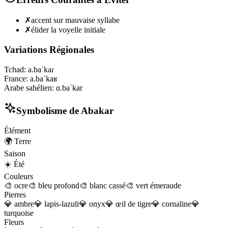
✗
accent sur mauvaise syllabe
✗
élider la voyelle initiale
Variations Régionales
Tchad
:
a.baˈkaɾ
France
:
a.baˈkaʁ
Arabe sahélien
:
ɑ.baˈkar
Symbolisme de
Abakar
Élément
🌍
Terre
Saison
☀️
Été
Couleurs
🎨
ocre
🎨
bleu profond
🎨
blanc cassé
🎨
vert émeraude
Pierres
💎
ambre
💎
lapis-lazuli
💎
onyx
💎
œil de tigre
💎
cornaline
💎
turquoise
Fleurs