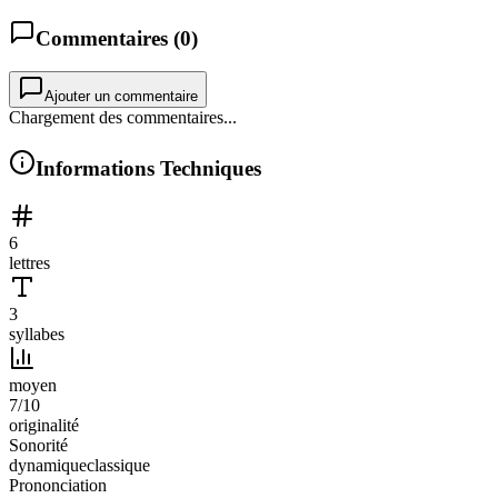
Commentaires (
0
)
Ajouter un commentaire
Chargement des commentaires...
Informations Techniques
6
lettres
3
syllabes
moyen
7
/10
originalité
Sonorité
dynamique
classique
Prononciation