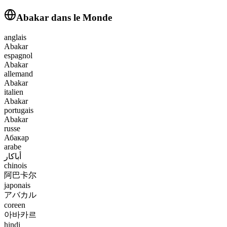
Abakar
dans le Monde
anglais
Abakar
espagnol
Abakar
allemand
Abakar
italien
Abakar
portugais
Abakar
russe
Абакар
arabe
أباكار
chinois
阿巴卡尔
japonais
アバカル
coreen
아바카르
hindi