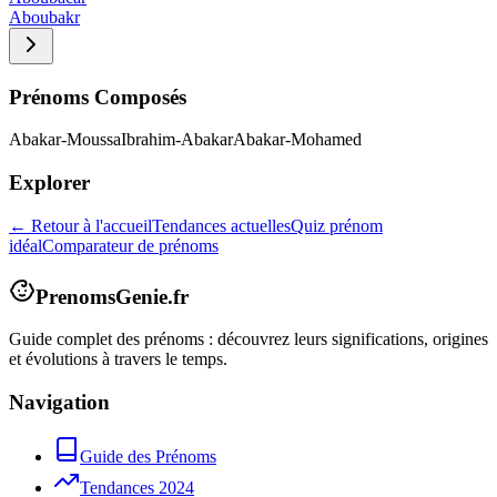
Aboubakr
Prénoms Composés
Abakar-Moussa
Ibrahim-Abakar
Abakar-Mohamed
Explorer
← Retour à l'accueil
Tendances actuelles
Quiz prénom
idéal
Comparateur de prénoms
PrenomsGenie.fr
Guide complet des prénoms : découvrez leurs significations, origines
et évolutions à travers le temps.
Navigation
Guide des Prénoms
Tendances 2024