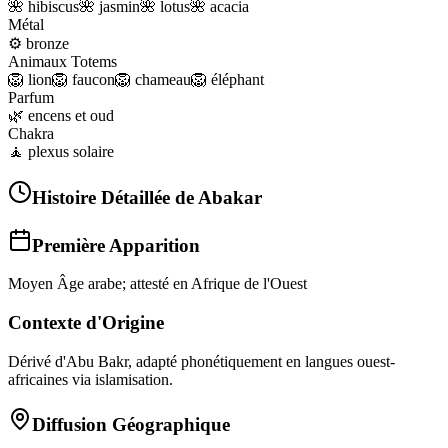
🌺
hibiscus
🌺
jasmin
🌺
lotus
🌺
acacia
Métal
⚙️
bronze
Animaux Totems
🦁
lion
🦁
faucon
🦁
chameau
🦁
éléphant
Parfum
🌿
encens et oud
Chakra
🧘
plexus solaire
Histoire Détaillée de
Abakar
Première Apparition
Moyen Âge arabe; attesté en Afrique de l'Ouest
Contexte d'Origine
Dérivé d'Abu Bakr, adapté phonétiquement en langues ouest-
africaines via islamisation.
Diffusion Géographique