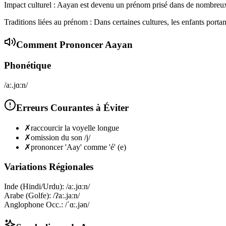
Impact culturel : Aayan est devenu un prénom prisé dans de nombreux p
Traditions liées au prénom : Dans certaines cultures, les enfants port
Comment Prononcer
Aayan
Phonétique
/aː.jɑːn/
Erreurs Courantes à Éviter
✗
raccourcir la voyelle longue
✗
omission du son /j/
✗
prononcer 'Aay' comme 'é' (e)
Variations Régionales
Inde (Hindi/Urdu)
:
/aː.jɑːn/
Arabe (Golfe)
:
/ʔaː.jaːn/
Anglophone Occ.
:
/ˈɑː.jən/