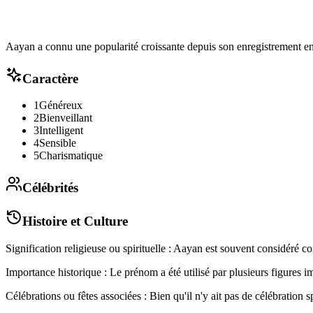
Aayan a connu une popularité croissante depuis son enregistrement 
Caractère
1
Généreux
2
Bienveillant
3
Intelligent
4
Sensible
5
Charismatique
Célébrités
Histoire et Culture
Signification religieuse ou spirituelle : Aayan est souvent considéré 
Importance historique : Le prénom a été utilisé par plusieurs figures im
Célébrations ou fêtes associées : Bien qu'il n'y ait pas de célébratio