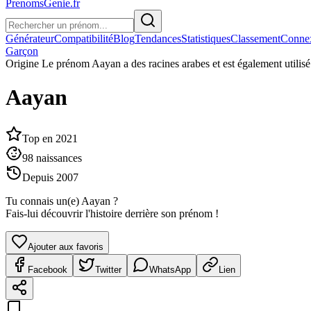
PrenomsGenie.fr
Générateur
Compatibilité
Blog
Tendances
Statistiques
Classement
Conne
Garçon
Origine
Le prénom Aayan a des racines arabes et est également utilisé
Aayan
Top en
2021
98
naissances
Depuis
2007
Tu connais un(e)
Aayan
?
Fais-lui découvrir l'histoire derrière son prénom !
Ajouter aux favoris
Facebook
Twitter
WhatsApp
Lien