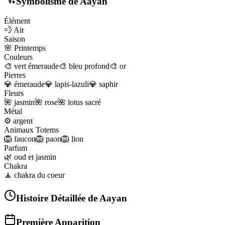
Symbolisme de
Aayan
Élément
💨
Air
Saison
🌸
Printemps
Couleurs
🎨
vert émeraude
🎨
bleu profond
🎨
or
Pierres
💎
émeraude
💎
lapis-lazuli
💎
saphir
Fleurs
🌺
jasmin
🌺
rose
🌺
lotus sacré
Métal
⚙️
argent
Animaux Totems
🦁
faucon
🦁
paon
🦁
lion
Parfum
🌿
oud et jasmin
Chakra
🧘
chakra du coeur
Histoire Détaillée de
Aayan
Première Apparition