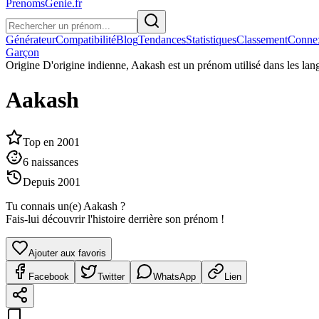
PrenomsGenie.fr
Générateur
Compatibilité
Blog
Tendances
Statistiques
Classement
Conne
Garçon
Origine
D'origine indienne, Aakash est un prénom utilisé dans les lang
Aakash
Top en
2001
6
naissances
Depuis
2001
Tu connais un(e)
Aakash
?
Fais-lui découvrir l'histoire derrière son prénom !
Ajouter aux favoris
Facebook
Twitter
WhatsApp
Lien