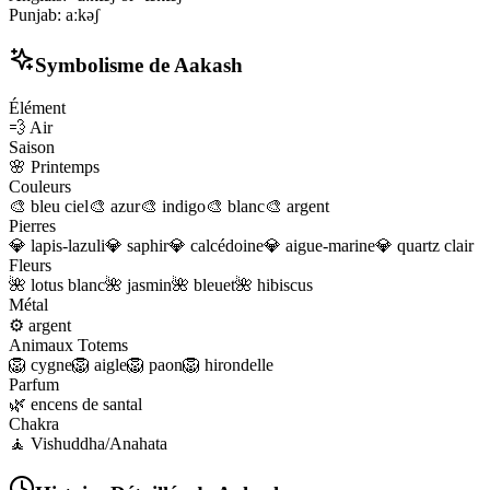
Punjab
:
aːkəʃ
Symbolisme de
Aakash
Élément
💨
Air
Saison
🌸
Printemps
Couleurs
🎨
bleu ciel
🎨
azur
🎨
indigo
🎨
blanc
🎨
argent
Pierres
💎
lapis-lazuli
💎
saphir
💎
calcédoine
💎
aigue-marine
💎
quartz clair
Fleurs
🌺
lotus blanc
🌺
jasmin
🌺
bleuet
🌺
hibiscus
Métal
⚙️
argent
Animaux Totems
🦁
cygne
🦁
aigle
🦁
paon
🦁
hirondelle
Parfum
🌿
encens de santal
Chakra
🧘
Vishuddha/Anahata