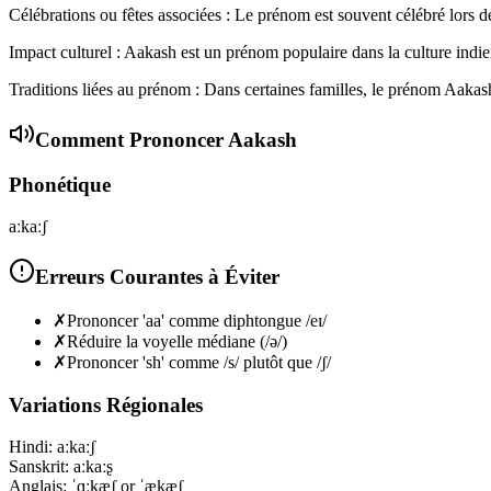
Célébrations ou fêtes associées : Le prénom est souvent célébré lors de
Impact culturel : Aakash est un prénom populaire dans la culture indien
Traditions liées au prénom : Dans certaines familles, le prénom Aakash
Comment Prononcer
Aakash
Phonétique
aːkaːʃ
Erreurs Courantes à Éviter
✗
Prononcer 'aa' comme diphtongue /eɪ/
✗
Réduire la voyelle médiane (/ə/)
✗
Prononcer 'sh' comme /s/ plutôt que /ʃ/
Variations Régionales
Hindi
:
aːkaːʃ
Sanskrit
:
aːkaːʂ
Anglais
:
ˈɑːkæʃ or ˈækæʃ