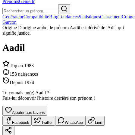
PrenomsGenie.fr
Générateur
Compatibilité
Blog
Tendances
Statistiques
Classement
Conne
Garçon
Origine
D'origine arabe, le prénom Aadil est dérivé de 'Adl', qui
signifie justice.
Aadil
Top en
1983
153
naissances
Depuis
1974
Tu connais un(e)
Aadil
?
Fais-lui découvrir l'histoire derrière son prénom !
Ajouter aux favoris
Facebook
Twitter
WhatsApp
Lien