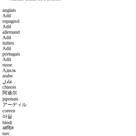
anglais
Adil
espagnol
Adil
allemand
Adil
italien
Adil
portugais
Adil
russe
Адиль
arabe
عادل
chinois
阿迪尔
japonais
アーディル
coreen
아딜
hindi
आदिल
turc