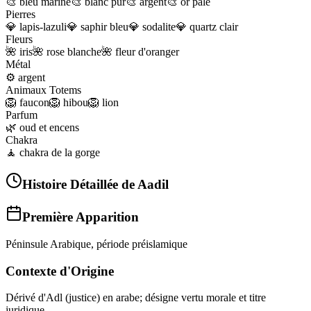
🎨
bleu marine
🎨
blanc pur
🎨
argent
🎨
or pâle
Pierres
💎
lapis-lazuli
💎
saphir bleu
💎
sodalite
💎
quartz clair
Fleurs
🌺
iris
🌺
rose blanche
🌺
fleur d'oranger
Métal
⚙️
argent
Animaux Totems
🦁
faucon
🦁
hibou
🦁
lion
Parfum
🌿
oud et encens
Chakra
🧘
chakra de la gorge
Histoire Détaillée de
Aadil
Première Apparition
Péninsule Arabique, période préislamique
Contexte d'Origine
Dérivé d'Adl (justice) en arabe; désigne vertu morale et titre
juridique.