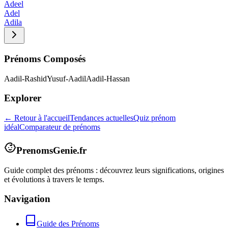
Adeel
Adel
Adila
Prénoms Composés
Aadil-Rashid
Yusuf-Aadil
Aadil-Hassan
Explorer
← Retour à l'accueil
Tendances actuelles
Quiz prénom
idéal
Comparateur de prénoms
PrenomsGenie.fr
Guide complet des prénoms : découvrez leurs significations, origines
et évolutions à travers le temps.
Navigation
Guide des Prénoms