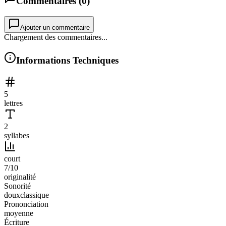
Commentaires (
0
)
Ajouter un commentaire
Chargement des commentaires...
Informations Techniques
5
lettres
2
syllabes
court
7
/10
originalité
Sonorité
doux
classique
Prononciation
moyenne
Écriture