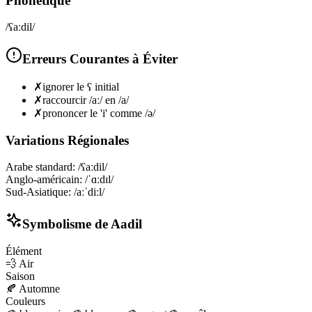
Phonétique
/ʕaːdil/
Erreurs Courantes à Éviter
✗
ignorer le ʕ initial
✗
raccourcir /aː/ en /a/
✗
prononcer le 'i' comme /ə/
Variations Régionales
Arabe standard
:
/ʕaːdil/
Anglo-américain
:
/ˈɑːdɪl/
Sud-Asiatique
:
/aːˈdiːl/
Symbolisme de
Aadil
Élément
💨
Air
Saison
🍂
Automne
Couleurs