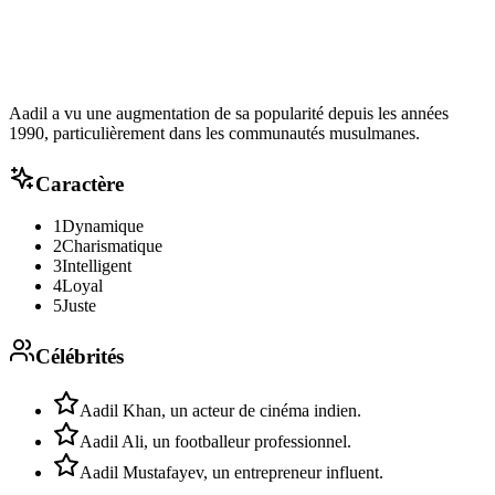
Aadil a vu une augmentation de sa popularité depuis les années
1990, particulièrement dans les communautés musulmanes.
Caractère
1
Dynamique
2
Charismatique
3
Intelligent
4
Loyal
5
Juste
Célébrités
Aadil Khan, un acteur de cinéma indien.
Aadil Ali, un footballeur professionnel.
Aadil Mustafayev, un entrepreneur influent.