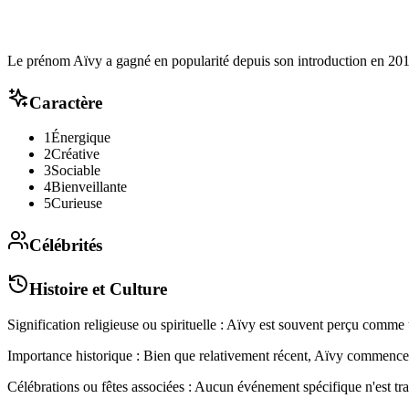
Le prénom Aïvy a gagné en popularité depuis son introduction en 2012
Caractère
1
Énergique
2
Créative
3
Sociable
4
Bienveillante
5
Curieuse
Célébrités
Histoire et Culture
Signification religieuse ou spirituelle : Aïvy est souvent perçu comm
Importance historique : Bien que relativement récent, Aïvy commence 
Célébrations ou fêtes associées : Aucun événement spécifique n'est tra