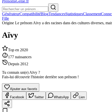
PrenomsGenie.fr
Générateur
Compatibilité
Blog
Tendances
Statistiques
Classement
Conne
Fille
Origine
Le prénom Aïvy a des racines dans des cultures diverses, mais 
Aïvy
Top en
2020
177
naissances
Depuis
2012
Tu connais un(e)
Aïvy
?
Fais-lui découvrir l'histoire derrière son prénom !
Ajouter aux favoris
Facebook
Twitter
WhatsApp
Lien