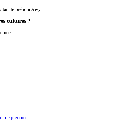
ortant le prénom Aïvy.
es cultures ?
urante.
ur de prénoms