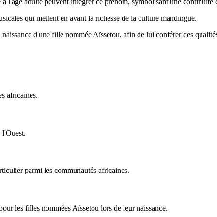
à l'âge adulte peuvent intégrer ce prénom, symbolisant une continuité c
musicales qui mettent en avant la richesse de la culture mandingue.
 naissance d'une fille nommée Aïssetou, afin de lui conférer des qualités
s africaines.
 l'Ouest.
ticulier parmi les communautés africaines.
 pour les filles nommées Aïssetou lors de leur naissance.