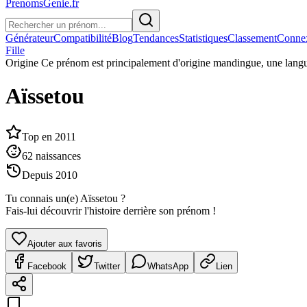
PrenomsGenie.fr
Générateur
Compatibilité
Blog
Tendances
Statistiques
Classement
Conne
Fille
Origine
Ce prénom est principalement d'origine mandingue, une langue
Aïssetou
Top en
2011
62
naissances
Depuis
2010
Tu connais un(e)
Aïssetou
?
Fais-lui découvrir l'histoire derrière son prénom !
Ajouter aux favoris
Facebook
Twitter
WhatsApp
Lien