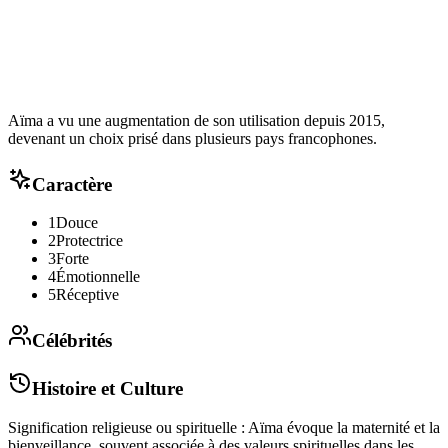
Aïma a vu une augmentation de son utilisation depuis 2015,
devenant un choix prisé dans plusieurs pays francophones.
Caractère
1
Douce
2
Protectrice
3
Forte
4
Émotionnelle
5
Réceptive
Célébrités
Histoire et Culture
Signification religieuse ou spirituelle : Aïma évoque la maternité et la
bienveillance, souvent associée à des valeurs spirituelles dans les