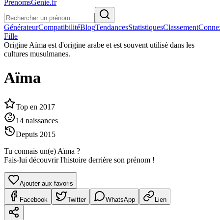
PrenomsGenie.fr
Générateur
Compatibilité
Blog
Tendances
Statistiques
Classement
Conne
Fille
Origine
Aïma est d'origine arabe et est souvent utilisé dans les
cultures musulmanes.
Aïma
Top en
2017
14
naissances
Depuis
2015
Tu connais un(e)
Aïma
?
Fais-lui découvrir l'histoire derrière son prénom !
Ajouter aux favoris
Facebook
Twitter
WhatsApp
Lien