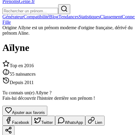
PrenomsGenie.fr
Générateur
Compatibilité
Blog
Tendances
Statistiques
Classement
Conne
Fille
Origine
Aïlyne est un prénom moderne d'origine française, dérivé du
prénom Aline.
Aïlyne
Top en
2016
55
naissances
Depuis
2011
Tu connais un(e)
Aïlyne
?
Fais-lui découvrir l'histoire derrière son prénom !
Ajouter aux favoris
Facebook
Twitter
WhatsApp
Lien