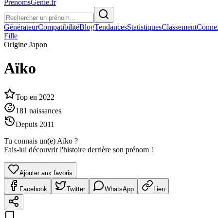
PrenomsGenie.fr
Générateur
Compatibilité
Blog
Tendances
Statistiques
Classement
Conne
Fille
Origine
Japon
Aïko
Top en
2022
181
naissances
Depuis
2011
Tu connais un(e)
Aïko
?
Fais-lui découvrir l'histoire derrière son prénom !
Ajouter aux favoris
Facebook
Twitter
WhatsApp
Lien