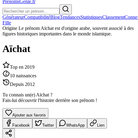
PrenomsGenie.fr
Générateur
Compatibilité
Blog
Tendances
Statistiques
Classement
Conne
Fille
Origine
Le prénom Aïchat est d'origine arabe, souvent associé à des
figures historiques importantes dans le monde islamique.
Aïchat
Top en
2019
10
naissances
Depuis
2012
Tu connais un(e)
Aïchat
?
Fais-lui découvrir l'histoire derrière son prénom !
Ajouter aux favoris
Facebook
Twitter
WhatsApp
Lien