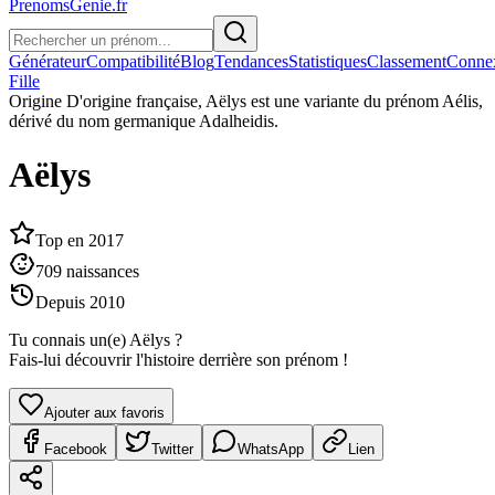
PrenomsGenie.fr
Générateur
Compatibilité
Blog
Tendances
Statistiques
Classement
Conne
Fille
Origine
D'origine française, Aëlys est une variante du prénom Aélis,
dérivé du nom germanique Adalheidis.
Aëlys
Top en
2017
709
naissances
Depuis
2010
Tu connais un(e)
Aëlys
?
Fais-lui découvrir l'histoire derrière son prénom !
Ajouter aux favoris
Facebook
Twitter
WhatsApp
Lien