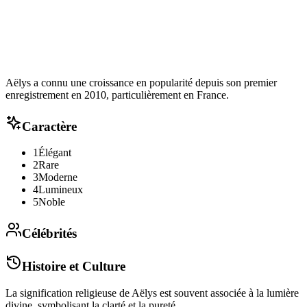
Aëlys a connu une croissance en popularité depuis son premier
enregistrement en 2010, particulièrement en France.
Caractère
1
Élégant
2
Rare
3
Moderne
4
Lumineux
5
Noble
Célébrités
Histoire et Culture
La signification religieuse de Aëlys est souvent associée à la lumière
divine, symbolisant la clarté et la pureté.