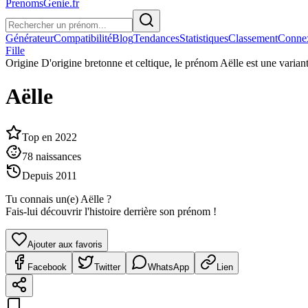
PrenomsGenie.fr
Générateur
Compatibilité
Blog
Tendances
Statistiques
Classement
Conne
Fille
Origine
D'origine bretonne et celtique, le prénom Aëlle est une varian
Aëlle
Top en
2022
78
naissances
Depuis
2011
Tu connais un(e)
Aëlle
?
Fais-lui découvrir l'histoire derrière son prénom !
Ajouter aux favoris
Facebook
Twitter
WhatsApp
Lien