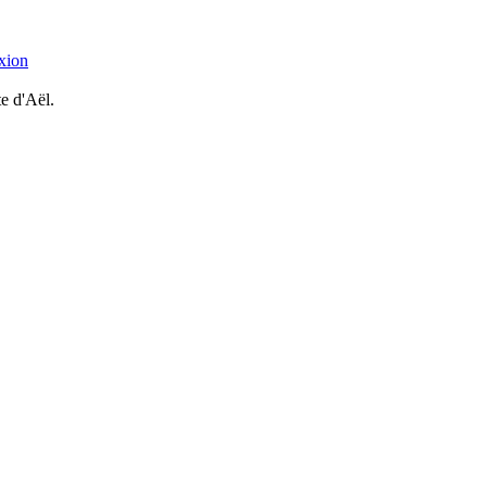
xion
te d'Aël.