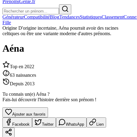
PrenomsGenie.fr
Générateur
Compatibilité
Blog
Tendances
Statistiques
Classement
Conne
Fille
Origine
D'origine incertaine, Aéna pourrait avoir des racines
celtiques ou être une variante moderne d'autres prénoms.
Aéna
Top en
2022
63
naissances
Depuis
2013
Tu connais un(e)
Aéna
?
Fais-lui découvrir l'histoire derrière son prénom !
Ajouter aux favoris
Facebook
Twitter
WhatsApp
Lien