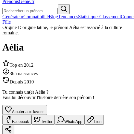
PrenomsGenie.fr
Générateur
Compatibilité
Blog
Tendances
Statistiques
Classement
Conne
Fille
Origine
D'origine latine, le prénom Aélia est associé à la culture
romaine.
Aélia
Top en
2012
365
naissances
Depuis
2010
Tu connais un(e)
Aélia
?
Fais-lui découvrir l'histoire derrière son prénom !
Ajouter aux favoris
Facebook
Twitter
WhatsApp
Lien