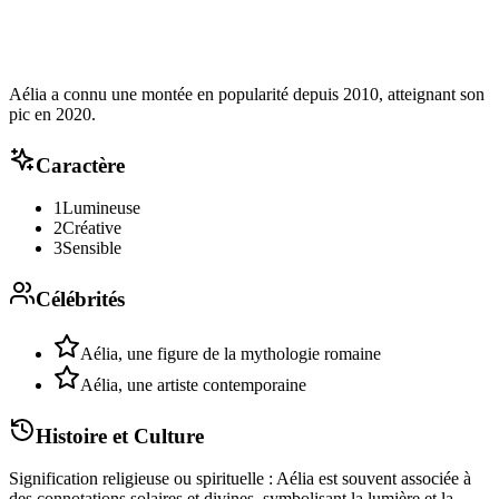
Aélia a connu une montée en popularité depuis 2010, atteignant son
pic en 2020.
Caractère
1
Lumineuse
2
Créative
3
Sensible
Célébrités
Aélia, une figure de la mythologie romaine
Aélia, une artiste contemporaine
Histoire et Culture
Signification religieuse ou spirituelle : Aélia est souvent associée à
des connotations solaires et divines, symbolisant la lumière et la