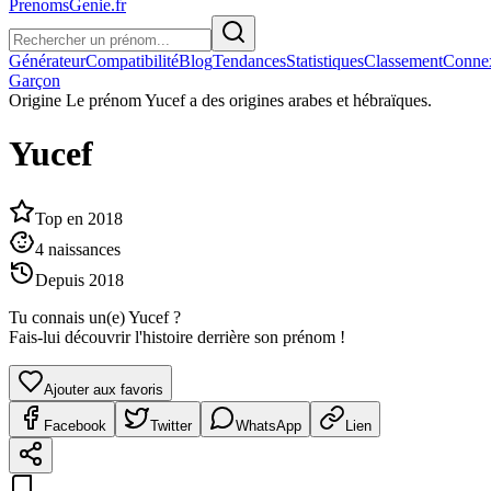
PrenomsGenie.fr
Générateur
Compatibilité
Blog
Tendances
Statistiques
Classement
Conne
Garçon
Origine
Le prénom Yucef a des origines arabes et hébraïques.
Yucef
Top en
2018
4
naissances
Depuis
2018
Tu connais un(e)
Yucef
?
Fais-lui découvrir l'histoire derrière son prénom !
Ajouter aux favoris
Facebook
Twitter
WhatsApp
Lien