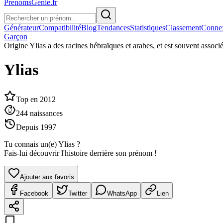
PrenomsGenie.fr
Générateur
Compatibilité
Blog
Tendances
Statistiques
Classement
Conne
Garçon
Origine
Ylias a des racines hébraïques et arabes, et est souvent associ
Ylias
Top en
2012
244
naissances
Depuis
1997
Tu connais un(e)
Ylias
?
Fais-lui découvrir l'histoire derrière son prénom !
Ajouter aux favoris
Facebook
Twitter
WhatsApp
Lien