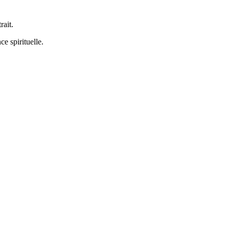
rait.
e spirituelle.