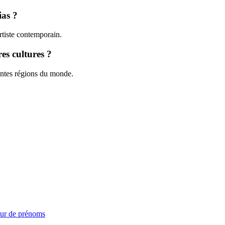
ias ?
rtiste contemporain.
es cultures ?
érentes régions du monde.
ur de prénoms