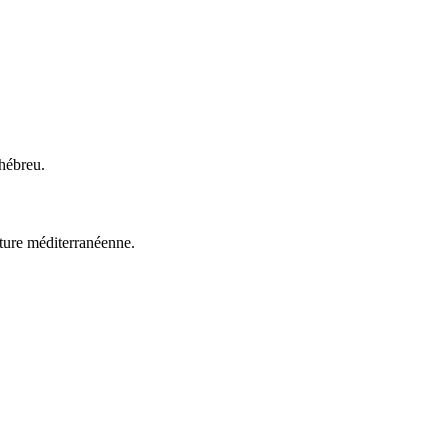
 hébreu.
ulture méditerranéenne.