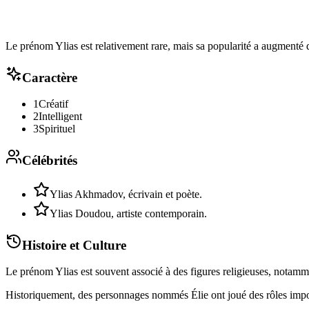
Le prénom Ylias est relativement rare, mais sa popularité a augmenté 
Caractère
1
Créatif
2
Intelligent
3
Spirituel
Célébrités
Ylias Akhmadov, écrivain et poète.
Ylias Doudou, artiste contemporain.
Histoire et Culture
Le prénom Ylias est souvent associé à des figures religieuses, notammen
Historiquement, des personnages nommés Élie ont joué des rôles import