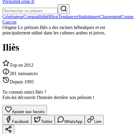
PrenomsGenie.fr
Générateur
Compatibilité
Blog
Tendances
Statistiques
Classement
Conne
Garçon
Origine
Le prénom Iliès a des racines hébraïques et est
principalement utilisé dans les cultures arabes et juives.
Iliès
Top en
2012
281
naissances
Depuis
1995
Tu connais un(e)
Iliès
?
Fais-lui découvrir l'histoire derrière son prénom !
Ajouter aux favoris
Facebook
Twitter
WhatsApp
Lien