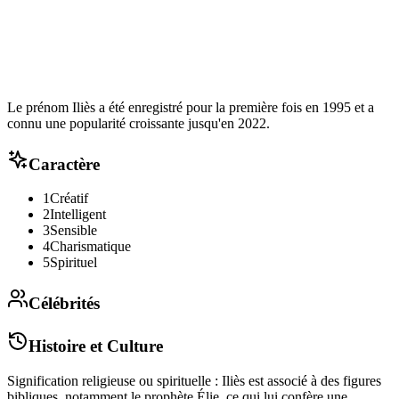
Le prénom Iliès a été enregistré pour la première fois en 1995 et a
connu une popularité croissante jusqu'en 2022.
Caractère
1
Créatif
2
Intelligent
3
Sensible
4
Charismatique
5
Spirituel
Célébrités
Histoire et Culture
Signification religieuse ou spirituelle : Iliès est associé à des figures
bibliques, notamment le prophète Élie, ce qui lui confère une