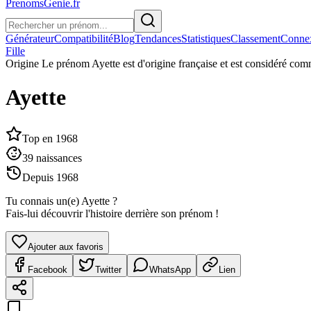
PrenomsGenie.fr
Générateur
Compatibilité
Blog
Tendances
Statistiques
Classement
Conne
Fille
Origine
Le prénom Ayette est d'origine française et est considéré com
Ayette
Top en
1968
39
naissances
Depuis
1968
Tu connais un(e)
Ayette
?
Fais-lui découvrir l'histoire derrière son prénom !
Ajouter aux favoris
Facebook
Twitter
WhatsApp
Lien