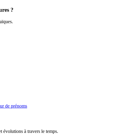
ures ?
aïques.
ur de prénoms
t évolutions à travers le temps.