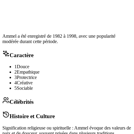
Ammel a été enregistré de 1982 à 1998, avec une popularité
modérée durant cette période.
Caractère
1
Douce
2
Empathique
3
Protectrice
4
Créative
5
Sociable
Célébrités
Histoire et Culture
Signification religieuse ou spirituelle : Ammel évoque des valeurs de
paix et de douceur, souvent prisées dans plusieurs traditions