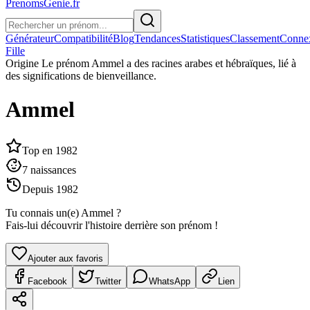
PrenomsGenie.fr
Générateur
Compatibilité
Blog
Tendances
Statistiques
Classement
Conne
Fille
Origine
Le prénom Ammel a des racines arabes et hébraïques, lié à
des significations de bienveillance.
Ammel
Top en
1982
7
naissances
Depuis
1982
Tu connais un(e)
Ammel
?
Fais-lui découvrir l'histoire derrière son prénom !
Ajouter aux favoris
Facebook
Twitter
WhatsApp
Lien