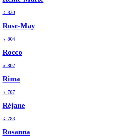
♀
820
Rose-May
♀
804
Rocco
♂
802
Rima
♀
787
Réjane
♀
783
Rosanna