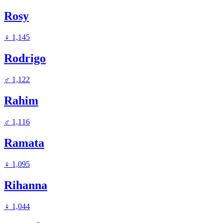
Rosy
♀
1,145
Rodrigo
♂
1,122
Rahim
♂
1,116
Ramata
♀
1,095
Rihanna
♀
1,044