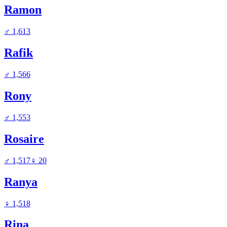
Ramon
♂
1,613
Rafik
♂
1,566
Rony
♂
1,553
Rosaire
♂
1,517
♀
20
Ranya
♀
1,518
Rina