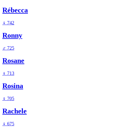
Rébecca
♀
742
Ronny
♂
725
Rosane
♀
713
Rosina
♀
705
Rachele
♀
675