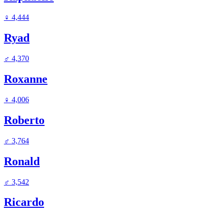
♀
4,444
Ryad
♂
4,370
Roxanne
♀
4,006
Roberto
♂
3,764
Ronald
♂
3,542
Ricardo