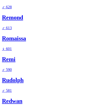
♂
628
Remond
♂
613
Romaissa
♀
601
Remi
♂
590
Rudolph
♂
581
Redwan