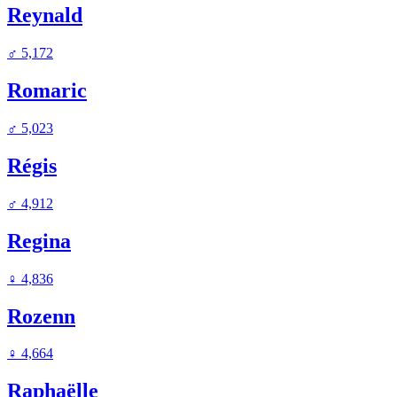
Reynald
♂
5,172
Romaric
♂
5,023
Régis
♂
4,912
Regina
♀
4,836
Rozenn
♀
4,664
Raphaëlle