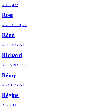
♂
132,473
Rose
♂
255
♀
110,808
Rémi
♂
90,297
♀
60
Richard
♂
83,979
♀
145
Rémy
♂
74,152
♀
60
Régine
♀
63,043