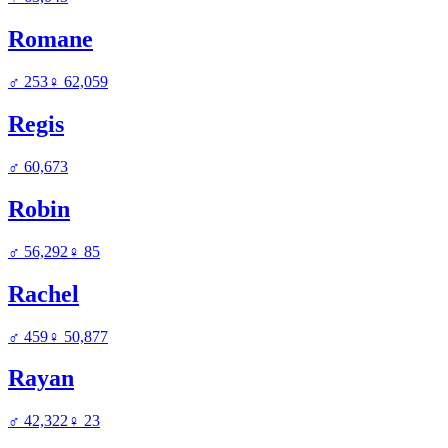
Romane
♂
253
♀
62,059
Regis
♂
60,673
Robin
♂
56,292
♀
85
Rachel
♂
459
♀
50,877
Rayan
♂
42,322
♀
23