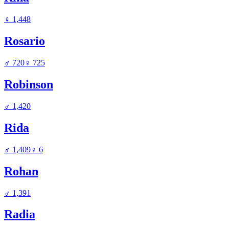
♀
1,448
Rosario
♂
720
♀
725
Robinson
♂
1,420
Rida
♂
1,409
♀
6
Rohan
♂
1,391
Radia