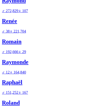
Raymond
♂
272,829
♀
107
Renée
♂
38
♀
221,704
Romain
♂
192,666
♀
29
Raymonde
♂
12
♀
164,840
Raphaël
♂
151,252
♀
167
Roland