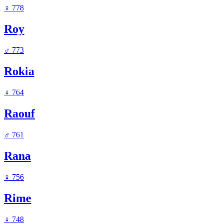
♀
778
Roy
♂
773
Rokia
♀
764
Raouf
♂
761
Rana
♀
756
Rime
♀
748