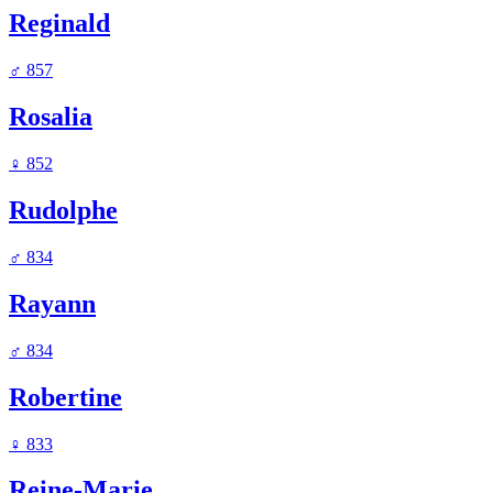
Reginald
♂
857
Rosalia
♀
852
Rudolphe
♂
834
Rayann
♂
834
Robertine
♀
833
Reine-Marie