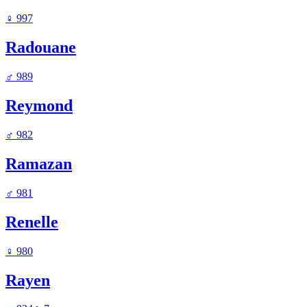
♀
997
Radouane
♂
989
Reymond
♂
982
Ramazan
♂
981
Renelle
♀
980
Rayen