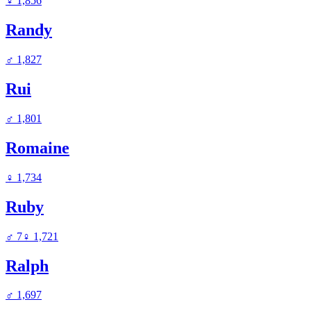
♀
1,856
Randy
♂
1,827
Rui
♂
1,801
Romaine
♀
1,734
Ruby
♂
7
♀
1,721
Ralph
♂
1,697