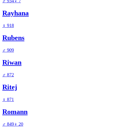
♂
934
♀
7
Rayhana
♀
918
Rubens
♂
909
Riwan
♂
872
Ritej
♀
871
Romann
♂
849
♀
20