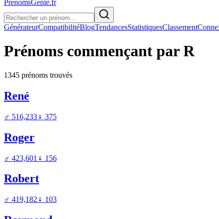
PrenomsGenie.fr
Générateur
Compatibilité
Blog
Tendances
Statistiques
Classement
Conne
Prénoms commençant par
R
1345
prénom
s
trouvé
s
René
♂
516,233
♀
375
Roger
♂
423,601
♀
156
Robert
♂
419,182
♀
103