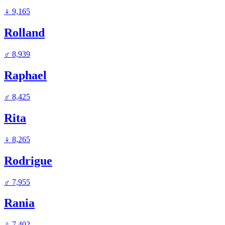
♀
9,165
Rolland
♂
8,939
Raphael
♂
8,425
Rita
♀
8,265
Rodrigue
♂
7,955
Rania
♀
7,402