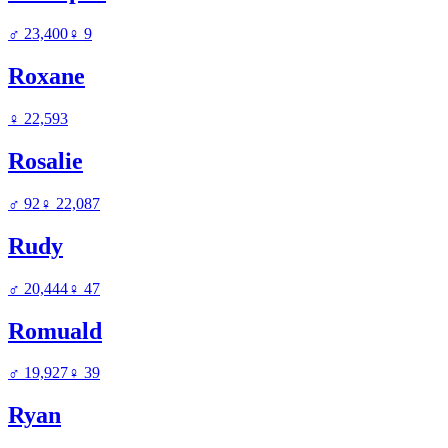
♂
23,400
♀
9
Roxane
♀
22,593
Rosalie
♂
92
♀
22,087
Rudy
♂
20,444
♀
47
Romuald
♂
19,927
♀
39
Ryan