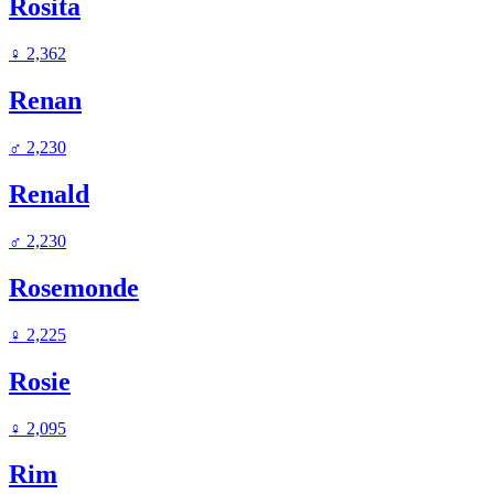
Rosita
♀
2,362
Renan
♂
2,230
Renald
♂
2,230
Rosemonde
♀
2,225
Rosie
♀
2,095
Rim