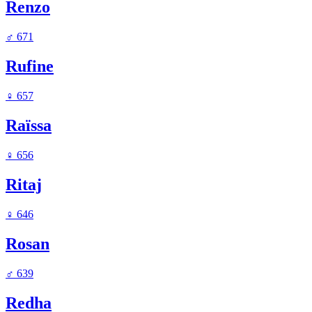
Renzo
♂
671
Rufine
♀
657
Raïssa
♀
656
Ritaj
♀
646
Rosan
♂
639
Redha