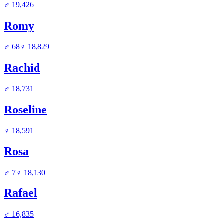
♂
19,426
Romy
♂
68
♀
18,829
Rachid
♂
18,731
Roseline
♀
18,591
Rosa
♂
7
♀
18,130
Rafael
♂
16,835