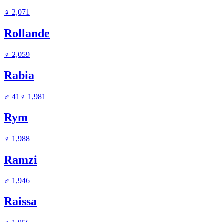
♀
2,071
Rollande
♀
2,059
Rabia
♂
41
♀
1,981
Rym
♀
1,988
Ramzi
♂
1,946
Raissa