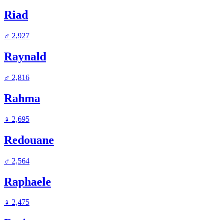
Riad
♂
2,927
Raynald
♂
2,816
Rahma
♀
2,695
Redouane
♂
2,564
Raphaele
♀
2,475