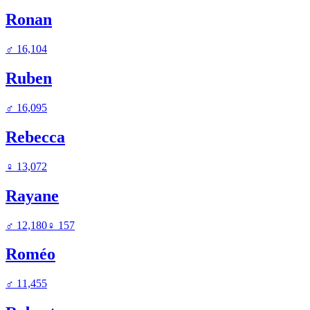
Ronan
♂
16,104
Ruben
♂
16,095
Rebecca
♀
13,072
Rayane
♂
12,180
♀
157
Roméo
♂
11,455