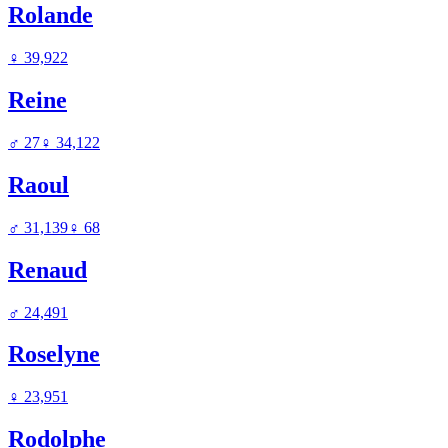
Rolande
♀
39,922
Reine
♂
27
♀
34,122
Raoul
♂
31,139
♀
68
Renaud
♂
24,491
Roselyne
♀
23,951
Rodolphe