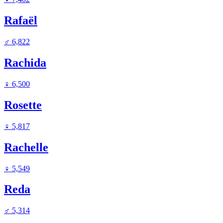
Rafaël
♂
6,822
Rachida
♀
6,500
Rosette
♀
5,817
Rachelle
♀
5,549
Reda
♂
5,314