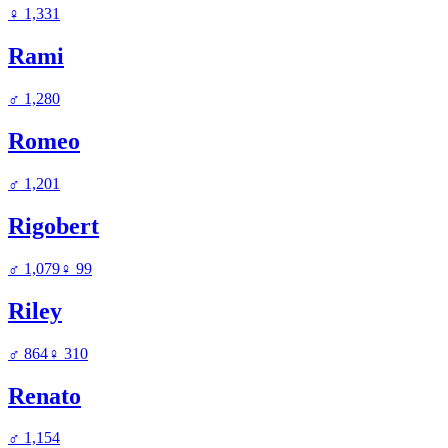
♀
1,331
Rami
♂
1,280
Romeo
♂
1,201
Rigobert
♂
1,079
♀
99
Riley
♂
864
♀
310
Renato
♂
1,154