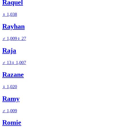
Raquel
♀
1,038
Rayhan
♂
1,009
♀
27
Raja
♂
13
♀
1,007
Razane
♀
1,020
Ramy
♂
1,009
Romie