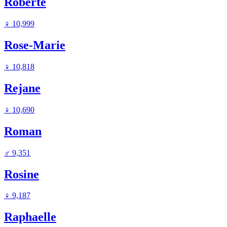
Roberte
♀
10,999
Rose-Marie
♀
10,818
Rejane
♀
10,690
Roman
♂
9,351
Rosine
♀
9,187
Raphaelle