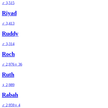
♂
3,515
Riyad
♂
3,413
Ruddy
♂
3,314
Roch
♂
2,976
♀
36
Ruth
♀
2,989
Rabah
♂
2,959
♀
4