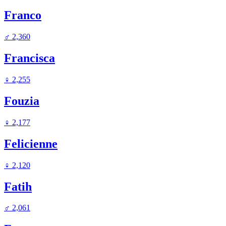
Franco
♂
2,360
Francisca
♀
2,255
Fouzia
♀
2,177
Felicienne
♀
2,120
Fatih
♂
2,061