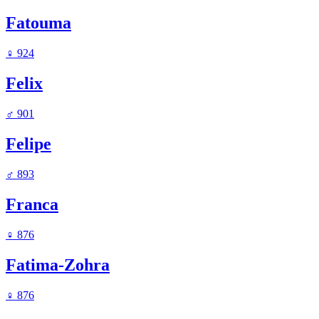
Fatouma
♀
924
Felix
♂
901
Felipe
♂
893
Franca
♀
876
Fatima-Zohra
♀
876