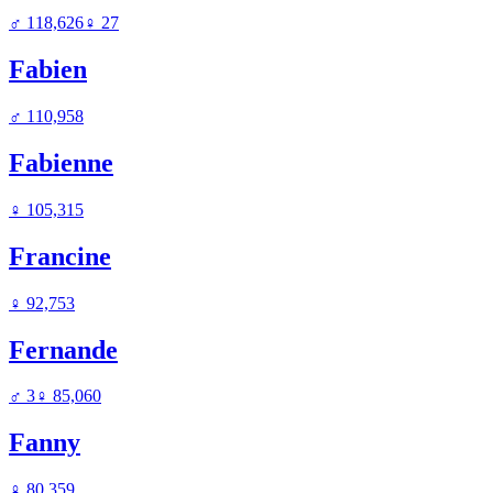
♂
118,626
♀
27
Fabien
♂
110,958
Fabienne
♀
105,315
Francine
♀
92,753
Fernande
♂
3
♀
85,060
Fanny
♀
80,359