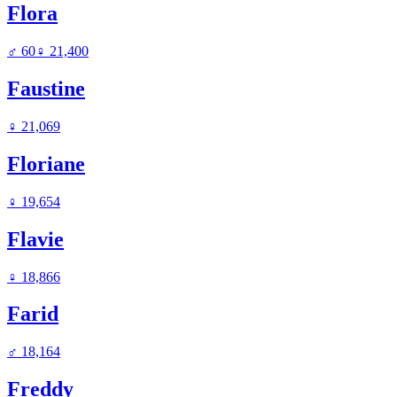
Flora
♂
60
♀
21,400
Faustine
♀
21,069
Floriane
♀
19,654
Flavie
♀
18,866
Farid
♂
18,164
Freddy