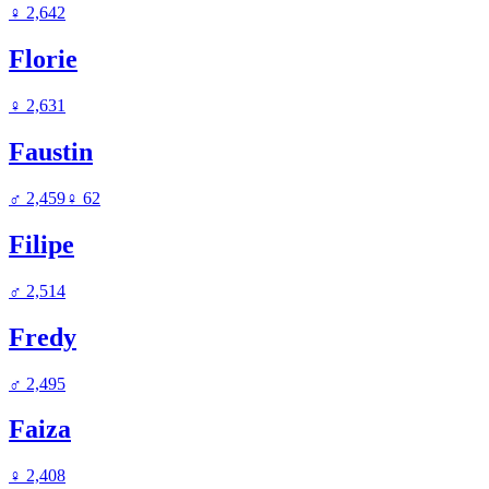
♀
2,642
Florie
♀
2,631
Faustin
♂
2,459
♀
62
Filipe
♂
2,514
Fredy
♂
2,495
Faiza
♀
2,408