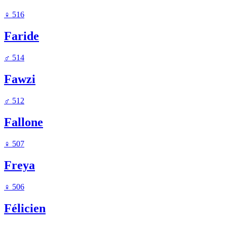
♀
516
Faride
♂
514
Fawzi
♂
512
Fallone
♀
507
Freya
♀
506
Félicien