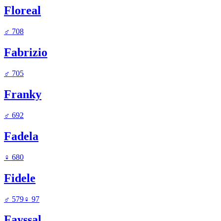
Floreal
♂
708
Fabrizio
♂
705
Franky
♂
692
Fadela
♀
680
Fidele
♂
579
♀
97
Fayssal