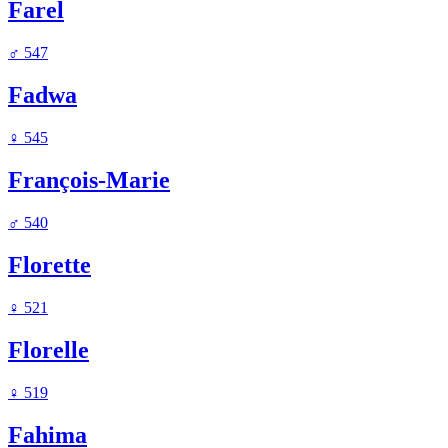
Farel
♂
547
Fadwa
♀
545
François-Marie
♂
540
Florette
♀
521
Florelle
♀
519
Fahima