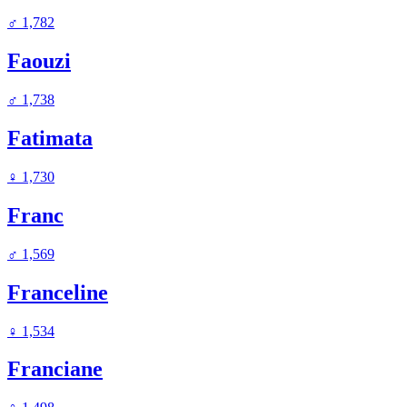
♂
1,782
Faouzi
♂
1,738
Fatimata
♀
1,730
Franc
♂
1,569
Franceline
♀
1,534
Franciane