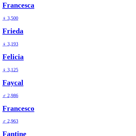
Francesca
♀
3,500
Frieda
♀
3,193
Felicia
♀
3,125
Faycal
♂
2,986
Francesco
♂
2,963
Fantine