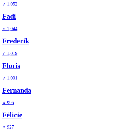
♂
1,052
Fadi
♂
1,044
Frederik
♂
1,019
Floris
♂
1,001
Fernanda
♀
995
Félicie
♀
927