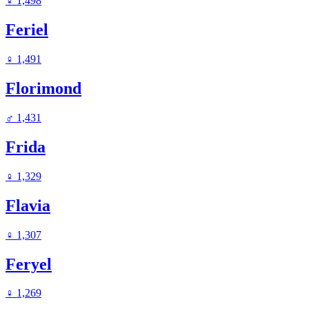
♀
1,498
Feriel
♀
1,491
Florimond
♂
1,431
Frida
♀
1,329
Flavia
♀
1,307
Feryel
♀
1,269