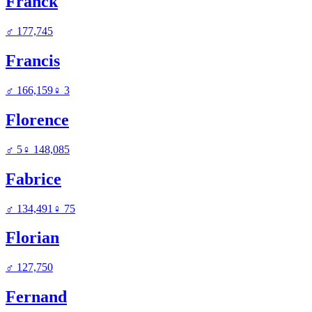
Franck
♂
177,745
Francis
♂
166,159
♀
3
Florence
♂
5
♀
148,085
Fabrice
♂
134,491
♀
75
Florian
♂
127,750
Fernand