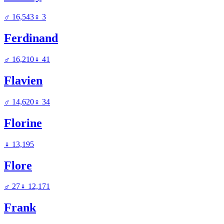
♂
16,543
♀
3
Ferdinand
♂
16,210
♀
41
Flavien
♂
14,620
♀
34
Florine
♀
13,195
Flore
♂
27
♀
12,171
Frank