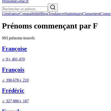
PrenomsGenie.fr
Générateur
Compatibilité
Blog
Tendances
Statistiques
Classement
Conne
Prénoms commençant par
F
993
prénom
s
trouvé
s
Françoise
♂
9
♀
401,470
François
♂
398,678
♀
210
Frédéric
♂
327,886
♀
187