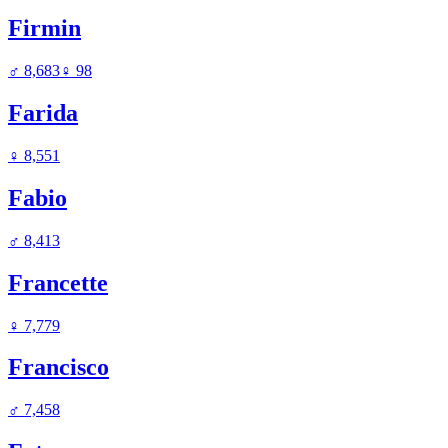
Firmin
♂
8,683
♀
98
Farida
♀
8,551
Fabio
♂
8,413
Francette
♀
7,779
Francisco
♂
7,458