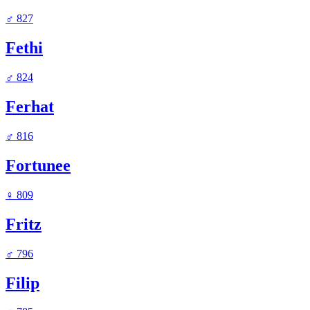
♂
827
Fethi
♂
824
Ferhat
♂
816
Fortunee
♀
809
Fritz
♂
796
Filip