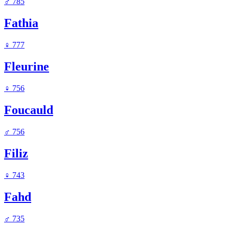
♂
785
Fathia
♀
777
Fleurine
♀
756
Foucauld
♂
756
Filiz
♀
743
Fahd
♂
735