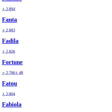
♀
2,894
Fanta
♀
2,883
Fadila
♀
2,826
Fortune
♂
2,766
♀
48
Fatou
♀
2,804
Fabiola