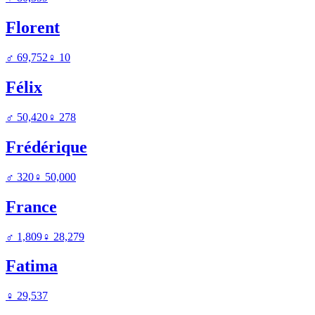
Florent
♂
69,752
♀
10
Félix
♂
50,420
♀
278
Frédérique
♂
320
♀
50,000
France
♂
1,809
♀
28,279
Fatima
♀
29,537