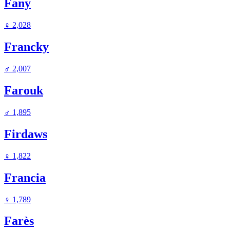
Fany
♀
2,028
Francky
♂
2,007
Farouk
♂
1,895
Firdaws
♀
1,822
Francia
♀
1,789
Farès