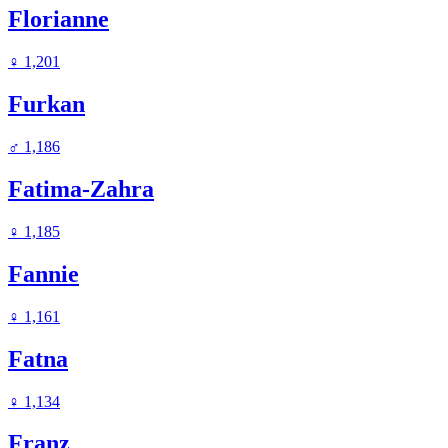
Florianne
♀
1,201
Furkan
♂
1,186
Fatima-Zahra
♀
1,185
Fannie
♀
1,161
Fatna
♀
1,134
Franz