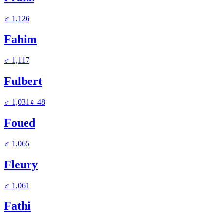
♂
1,126
Fahim
♂
1,117
Fulbert
♂
1,031
♀
48
Foued
♂
1,065
Fleury
♂
1,061
Fathi