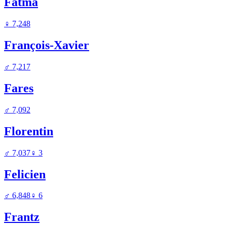
Fatma
♀
7,248
François-Xavier
♂
7,217
Fares
♂
7,092
Florentin
♂
7,037
♀
3
Felicien
♂
6,848
♀
6
Frantz