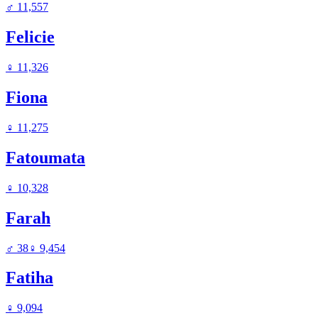
♂
11,557
Felicie
♀
11,326
Fiona
♀
11,275
Fatoumata
♀
10,328
Farah
♂
38
♀
9,454
Fatiha
♀
9,094