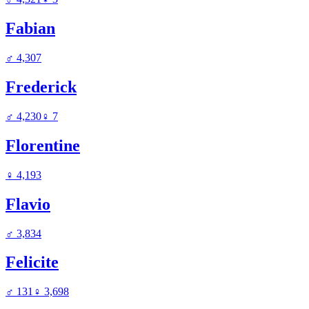
Fabian
♂
4,307
Frederick
♂
4,230
♀
7
Florentine
♀
4,193
Flavio
♂
3,834
Felicite
♂
131
♀
3,698