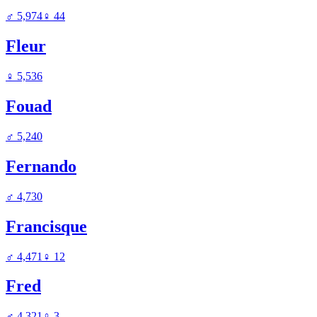
♂
5,974
♀
44
Fleur
♀
5,536
Fouad
♂
5,240
Fernando
♂
4,730
Francisque
♂
4,471
♀
12
Fred
♂
4,321
♀
3