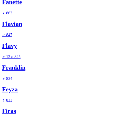
Fanette
♀
863
Flavian
♂
847
Flavy
♂
12
♀
825
Franklin
♂
834
Feyza
♀
833
Firas