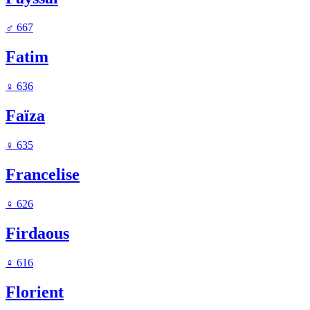
♂
667
Fatim
♀
636
Faïza
♀
635
Francelise
♀
626
Firdaous
♀
616
Florient