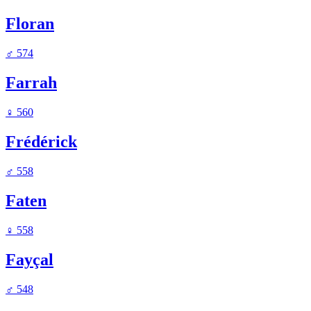
Floran
♂
574
Farrah
♀
560
Frédérick
♂
558
Faten
♀
558
Fayçal
♂
548