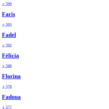
♂
599
Faris
♂
593
Fadel
♂
592
Félicia
♀
588
Florina
♀
578
Fadoua
♀
577