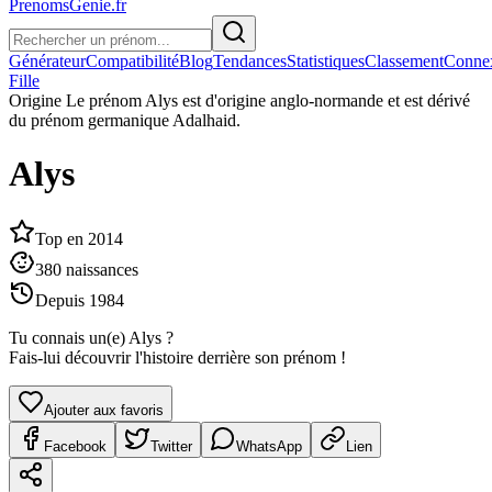
PrenomsGenie.fr
Générateur
Compatibilité
Blog
Tendances
Statistiques
Classement
Conne
Fille
Origine
Le prénom Alys est d'origine anglo-normande et est dérivé
du prénom germanique Adalhaid.
Alys
Top en
2014
380
naissances
Depuis
1984
Tu connais un(e)
Alys
?
Fais-lui découvrir l'histoire derrière son prénom !
Ajouter aux favoris
Facebook
Twitter
WhatsApp
Lien