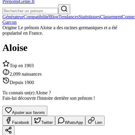
PrenomsGenie.fr
Générateur
Compatibilité
Blog
Tendances
Statistiques
Classement
Conne
Garçon
Origine
Le prénom Aloise a des racines germaniques et a été
popularisé en France.
Aloise
Top en
1903
2,099
naissances
Depuis
1900
Tu connais un(e)
Aloise
?
Fais-lui découvrir l'histoire derrière son prénom !
Ajouter aux favoris
Facebook
Twitter
WhatsApp
Lien