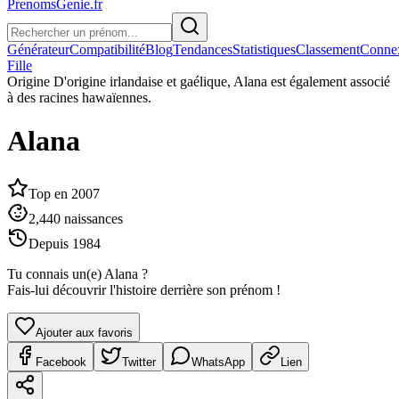
PrenomsGenie.fr
Générateur
Compatibilité
Blog
Tendances
Statistiques
Classement
Conne
Fille
Origine
D'origine irlandaise et gaélique, Alana est également associé
à des racines hawaïennes.
Alana
Top en
2007
2,440
naissances
Depuis
1984
Tu connais un(e)
Alana
?
Fais-lui découvrir l'histoire derrière son prénom !
Ajouter aux favoris
Facebook
Twitter
WhatsApp
Lien