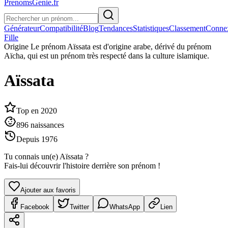
PrenomsGenie.fr
Générateur
Compatibilité
Blog
Tendances
Statistiques
Classement
Conne
Fille
Origine
Le prénom Aïssata est d'origine arabe, dérivé du prénom
Aïcha, qui est un prénom très respecté dans la culture islamique.
Aïssata
Top en
2020
896
naissances
Depuis
1976
Tu connais un(e)
Aïssata
?
Fais-lui découvrir l'histoire derrière son prénom !
Ajouter aux favoris
Facebook
Twitter
WhatsApp
Lien