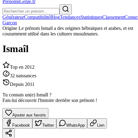
PrenomsGenie.fr
Générateur
Compatibilité
Blog
Tendances
Statistiques
Classement
Conne
Garçon
Origine
Le prénom Ismaïl a des origines hébraïques et arabes, et est
couramment utilisé dans les cultures musulmanes.
Ismaîl
Top en
2012
32
naissances
Depuis
2011
Tu connais un(e)
Ismaîl
?
Fais-lui découvrir l'histoire derrière son prénom !
Ajouter aux favoris
Facebook
Twitter
WhatsApp
Lien